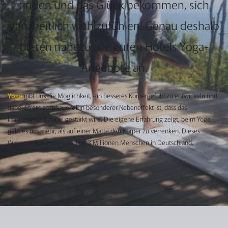
finden und das Glück bekommen, sich
ganzheitlich wohlzufühlen! Genau deshalb
bieten nahezu alle guten Hotels Yoga-
Angebote an.
Yoga
gibt uns die Möglichkeit, ein besseres Körpergefühl zu entwickeln und
dabei Stress abzubauen. Ein besonderer Nebeneffekt ist, dass das
Immunsystem dabei gestärkt wird. Die eigene Erfahrung zeigt, beim Yoga
geht es um mehr, als auf einer Matte den Körper zu verrenken. Dieses
Wissen teilen inzwischen ca. 3 Millionen Menschen in Deutschland.