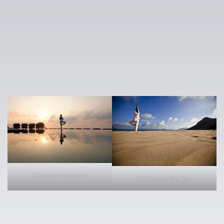
Constance Moofushi
Six Senses Con Dao