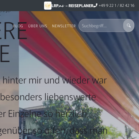
.ai
ise
+49 9 22 1 / 82 42 16
LRP
– REISEPLANER
ERE
BLOG
ÜBER UNS
NEWSLETTER
E
t hinter mir und wieder war
nd besonders liebenswerte
 Einzelne so herzlich,
genüber so offen, dass man