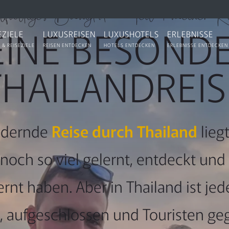
elfältiges Bangkok - Teil 1 meiner Re
INE BESOND
EZIELE
LUXUSREISEN
LUXUSHOTELS
ERLEBNISSE
 & REISEZIELE
REISEN ENTDECKEN
HOTELS ENTDECKEN
ERLEBNISSE ENTDECKEN
THAILANDREIS
ndernde
Reise durch Thailand
lieg
r noch so viel gelernt, entdeckt u
t haben. Aber in Thailand ist jeder
, aufgeschlossen und Touristen ge