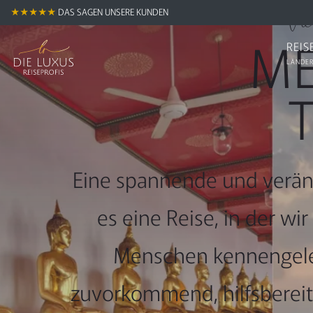
Vi
★★★★★
DAS SAGEN UNSERE KUNDEN
ME
REIS
LÄNDER
Eine spannende und verä
es eine Reise, in der wi
Menschen kennengelern
zuvorkommend, hilfsbereit