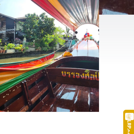
LRP
.a