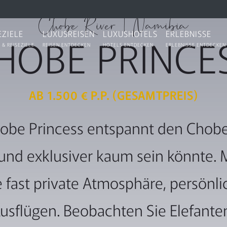
★★★★★
Chobe River | Namibia
EZIELE
LUXUSREISEN
LUXUSHOTELS
ERLEBNISSE
HOBE PRINCE
 & REISEZIELE
REISEN ENTDECKEN
HOTELS ENTDECKEN
ERLEBNISSE ENTDECKEN
AB 1.500 € P.P. (GESAMTPREIS)
hobe Princess entspannt den Chobe 
r und exklusiver kaum sein könnte. M
 fast private Atmosphäre, persönl
n Ausflügen. Beobachten Sie Elefante