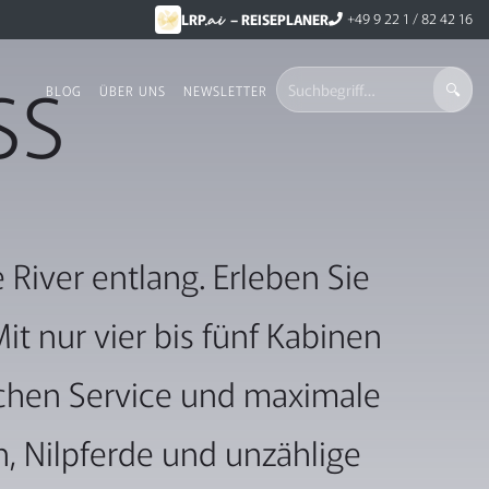
.ai
+49 9 22 1 / 82 42 16
LRP
– REISEPLANER
SS
BLOG
ÜBER UNS
NEWSLETTER
River entlang. Erleben Sie
it nur vier bis fünf Kabinen
ichen Service und maximale
n, Nilpferde und unzählige