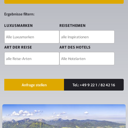
FILTER
Ergebnisse filtern:
UND
LUXUSMARKEN
REISETHEMEN
KONTAKT
ART DER REISE
ART DES HOTELS
Kontaktmöglichkeiten
Anfrage stellen
Tel.: +49 9 22 1 / 82 42 16