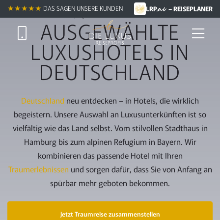
.ai
Zum
Reisen entdecken
★★★★★
DAS SAGEN UNSERE KUNDEN
LRP
– REISEPLANER
Hauptinhalt
AUSGEWÄHLTE
springen
LUXUSHOTELS IN
DEUTSCHLAND
Deutschland
neu entdecken – in Hotels, die wirklich
begeistern. Unsere Auswahl an Luxusunterkünften ist so
vielfältig wie das Land selbst. Vom stilvollen Stadthaus in
Hamburg bis zum alpinen Refugium in Bayern. Wir
kombinieren das passende Hotel mit Ihren
Traumerlebnissen
und sorgen dafür, dass Sie von Anfang an
spürbar mehr geboten bekommen.
Jetzt Traumreise zusammenstellen