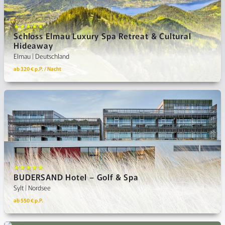
★★★★★ +
Schloss Elmau Luxury Spa Retreat & Cultural
Hideaway
Elmau | Deutschland
ab 320 € p.P. / Nacht
★★★★★
BUDERSAND Hotel – Golf & Spa
Sylt | Nordsee
ab 550 € p.P.