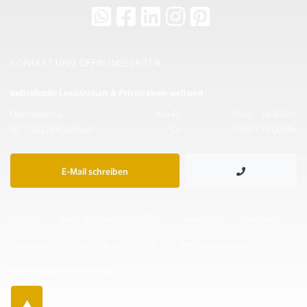
KONTAKT UND ÖFFNUNGSZEITEN
Individuelle Luxusreisen & Privatreisen weltweit
Oberhacken 2
Mo-Fr:
10:00 – 18:00 Uhr
DE – 95326 Kulmbach
Sa:
10:00 – 13:00 Uhr
E-Mail schreiben
© 2026
Made with
by IF.DIGITAL
Newsletter
Kontakt
Impressum
Datenschutz
AGB
Ihre Reisedesigner
Takumians by Traveller Made ®
▲