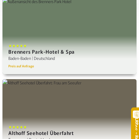
★★★★★
Brenners Park-Hotel & Spa
Baden-Baden | Deutschland
Preis auf Anfrage
LR
.
★★★★★
Althoff Seehotel Überfahrt