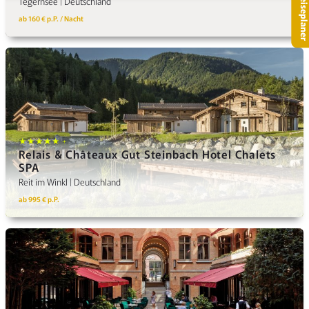
– Reisepla
Tegernsee | Deutschland
ab 160 € p.P. / Nacht
★★★★★ +
Relais & Châteaux Gut Steinbach Hotel Chalets
SPA
Reit im Winkl | Deutschland
ab 995 € p.P.