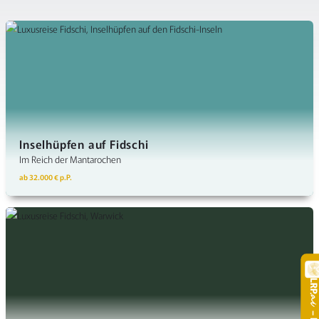
Inselhüpfen auf Fidschi
Im Reich der Mantarochen
ab 32.000 € p.P.
LR
.