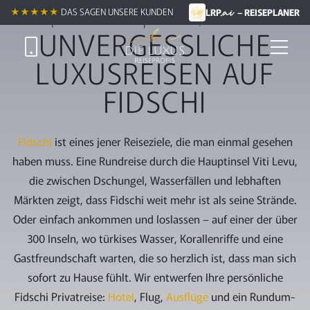
.ai
Zum
Ihre exklusive Fidschi Privatreise
★★★★★
DAS SAGEN UNSERE KUNDEN
LRP
– REISEPLANER
Hauptinhalt
UNVERGESSLICHE
springen
LUXUSREISEN AUF
FIDSCHI
Fidschi
ist eines jener Reiseziele, die man einmal gesehen
haben muss. Eine Rundreise durch die Hauptinsel Viti Levu,
die zwischen Dschungel, Wasserfällen und lebhaften
Märkten zeigt, dass Fidschi weit mehr ist als seine Strände.
Oder einfach ankommen und loslassen – auf einer der über
300 Inseln, wo türkises Wasser, Korallenriffe und eine
Gastfreundschaft warten, die so herzlich ist, dass man sich
sofort zu Hause fühlt. Wir entwerfen Ihre persönliche
Fidschi Privatreise:
Hotel
, Flug,
Ausflüge
und ein Rundum-