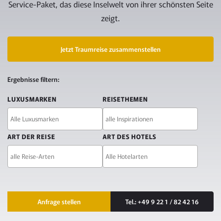
Service-Paket, das diese Inselwelt von ihrer schönsten Seite
zeigt.
Jetzt Traumreise zusammenstellen
FILTER
Ergebnisse filtern:
UND
LUXUSMARKEN
REISETHEMEN
KONTAKT
ART DER REISE
ART DES HOTELS
Kontaktmöglichkeiten
Anfrage stellen
Tel.: +49 9 22 1 / 82 42 16