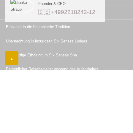
Founder & CEO
🇩🇪 +4992218242-12
Exklusive Informationen über das Land
Einblicke in die
bhutanische Tradition
Übernachtung in luxuriösen
Six Senses Lodges
Einzigartige Erholung im
Six Senses Spa
▲
P
ersönlicher Reisebegleiter
während des Aufenthaltes
Telefonat vereinbaren
Preis anfragen