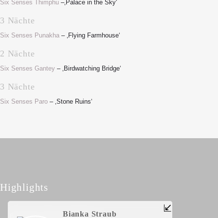
Six Senses Thimphu
–‚Palace in the Sky‘
3 Nächte
Six Senses Punakha
– ‚Flying Farmhouse‘
2 Nächte
Six Senses Gantey
– ‚Birdwatching Bridge‘
3 Nächte
Six Senses Paro
– ‚Stone Ruins‘
Highlights
Bianka Straub
Besondere
Sehenswürdigkeiten