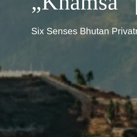
„Khamsa“ |
Six Senses Bhutan Privat