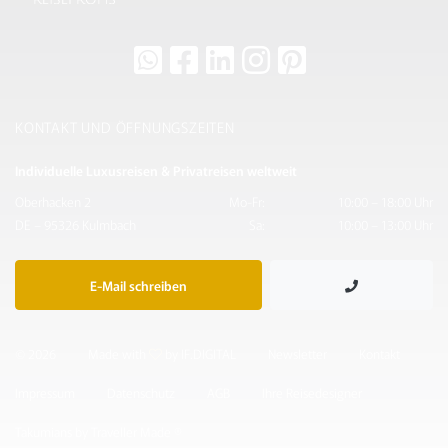
KONTAKT UND ÖFFNUNGSZEITEN
Individuelle Luxusreisen & Privatreisen weltweit
Oberhacken 2
Mo-Fr:
10:00 – 18:00 Uhr
DE – 95326 Kulmbach
Sa:
10:00 – 13:00 Uhr
E-Mail schreiben
© 2026
Made with
by IF.DIGITAL
Newsletter
Kontakt
Impressum
Datenschutz
AGB
Ihre Reisedesigner
Takumians by Traveller Made ®