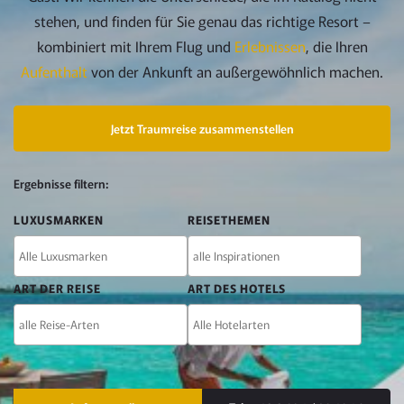
stehen, und finden für Sie genau das richtige Resort –
kombiniert mit Ihrem Flug und
Erlebnissen
, die Ihren
Aufenthalt
von der Ankunft an außergewöhnlich machen.
Jetzt Traumreise zusammenstellen
FILTER
Ergebnisse filtern:
UND
LUXUSMARKEN
REISETHEMEN
KONTAKT
ART DER REISE
ART DES HOTELS
Kontaktmöglichkeiten