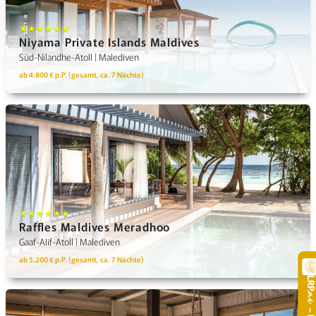
★★★★★★
Niyama Private Islands Maldives
Süd-Nilandhe-Atoll | Malediven
ab 4.800 € p.P. (gesamt, ca. 7 Nächte)
★★★★★★
Raffles Maldives Meradhoo
Gaaf-Alif-Atoll | Malediven
ab 5.200 € p.P. (gesamt, ca. 7 Nächte)
LR
.