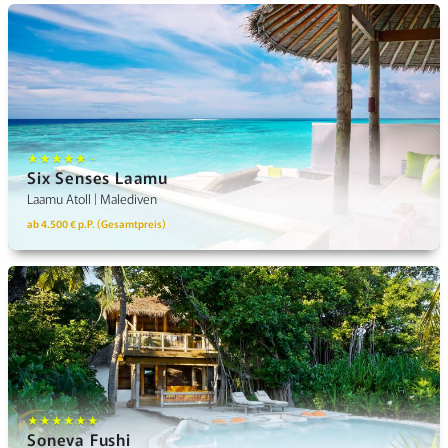
★★★★★ +
Six Senses Laamu
Laamu Atoll | Malediven
ab 4.500 € p.P. (Gesamtpreis)
★★★★★★
Soneva Fushi