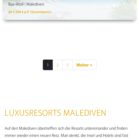
Baa-Atoll | Malediven
ab 5.500 € p.P. (Gesamtpreis)
1
2
3
Weiter »
SEITENNUMMERIE
DER
BEITRÄGE
LUXUSRESORTS MALEDIVEN
Auf den Malediven übertreffen sich die Resorts untereinander und finden
immer wieder einen neuen Reiz. Man denkt, die Insel und Hotels sind fast