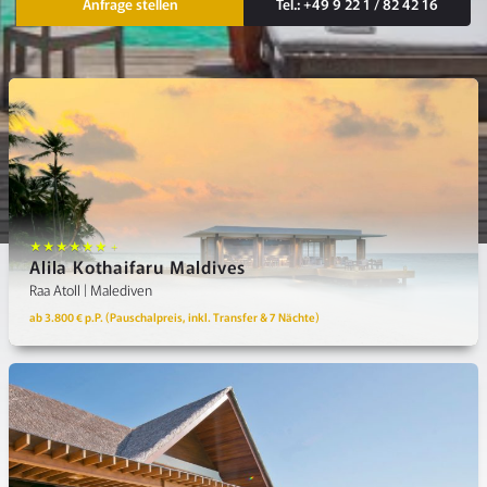
Anfrage stellen
Tel.: +49 9 22 1 / 82 42 16
★★★★★★ +
Alila Kothaifaru Maldives
Raa Atoll | Malediven
ab 3.800 € p.P. (Pauschalpreis, inkl. Transfer & 7 Nächte)