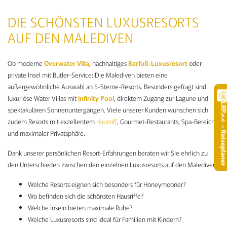
DIE SCHÖNSTEN LUXUSRESORTS
AUF DEN MALEDIVEN
Ob moderne
Overwater Villa
, nachhaltiges
Barfuß-Luxusresort
oder
private Insel mit Butler-Service: Die Malediven bieten eine
außergewöhnliche Auswahl an 5-Sterne-Resorts. Besonders gefragt sind
luxuriöse Water Villas mit
Infinity Pool
, direktem Zugang zur Lagune und
LR
spektakulären Sonnenuntergängen. Viele unserer Kunden wünschen sich
.
zudem Resorts mit exzellentem
Hausriff
, Gourmet-Restaurants, Spa-Bereich
– Reisepla
und maximaler Privatsphäre.
Dank unserer persönlichen Resort-Erfahrungen beraten wir Sie ehrlich zu
den Unterschieden zwischen den einzelnen Luxusresorts auf den Malediven:
Welche Resorts eignen sich besonders für Honeymooner?
Wo befinden sich die schönsten Hausriffe?
Welche Inseln bieten maximale Ruhe?
Welche Luxusresorts sind ideal für Familien mit Kindern?