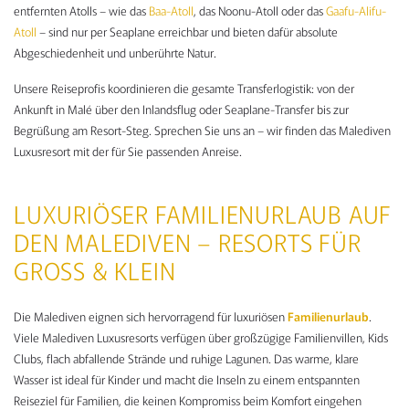
entfernten Atolls – wie das
Baa-Atoll
, das Noonu-Atoll oder das
Gaafu-Alifu-
Atoll
– sind nur per Seaplane erreichbar und bieten dafür absolute
Abgeschiedenheit und unberührte Natur.
Unsere Reiseprofis koordinieren die gesamte Transferlogistik: von der
Ankunft in Malé über den Inlandsflug oder Seaplane-Transfer bis zur
Begrüßung am Resort-Steg. Sprechen Sie uns an – wir finden das Malediven
Luxusresort mit der für Sie passenden Anreise.
LUXURIÖSER FAMILIENURLAUB AUF
DEN MALEDIVEN – RESORTS FÜR
GROSS & KLEIN
Die Malediven eignen sich hervorragend für luxuriösen
Familienurlaub
.
Viele Malediven Luxusresorts verfügen über großzügige Familienvillen, Kids
Clubs, flach abfallende Strände und ruhige Lagunen. Das warme, klare
Wasser ist ideal für Kinder und macht die Inseln zu einem entspannten
Reiseziel für Familien, die keinen Kompromiss beim Komfort eingehen