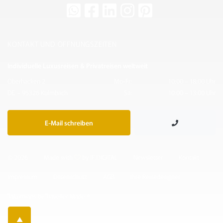
KONTAKT UND ÖFFNUNGSZEITEN
Individuelle Luxusreisen & Privatreisen weltweit
Oberhacken 2
Mo-Fr:
10:00 – 18:00 Uhr
DE – 95326 Kulmbach
Sa:
10:00 – 13:00 Uhr
E-Mail schreiben
© 2026
Made with
by IF.DIGITAL
Newsletter
Kontakt
Impressum
Datenschutz
AGB
Ihre Reisedesigner
Takumians by Traveller Made ®
▲