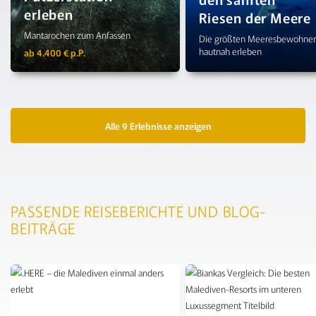
erleben
Riesen der Meere
Mantarochen zum Anfassen
Die größten Meeresbewohne
hautnah erleben
ab 4.400 € p.P.
Alle 9 Erlebnisse anzeigen
PASSENDE REISEBERICHTE UND BLOG-
BEITRÄGE