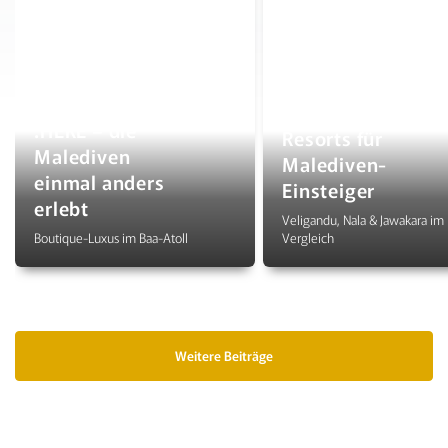
Die besten
.HERE – die
Resorts für
Malediven
Malediven-
einmal anders
Einsteiger
erlebt
Veligandu, Nala & Jawakara im
Boutique-Luxus im Baa-Atoll
Vergleich
Weitere Beiträge