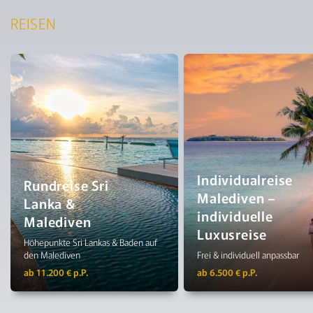
REISEN
Individualreise
Rundreise Sri
Malediven –
Lanka &
individuelle
Malediven
Luxusreise
Höhepunkte Sri Lankas & Baden auf
den Malediven
Frei & individuell anpassbar
ab 11.200 € p.P.
ab 6.500 € p.P.