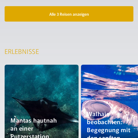
Alle 3 Reisen anzeigen
ERLEBNISSE
Walhaie
Mantas hautnah
beobachten:
an einer
Begegnung mit
Putzerstation
den sanften