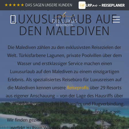
.ai
Zum
Robinson Crusoes schönster Traum
★★★★★
DAS SAGEN UNSERE KUNDEN
LRP
– REISEPLANER
Hauptinhalt
LUXUSURLAUB AUF
springen
DEN MALEDIVEN
Die Malediven zählen zu den exklusivsten Reisezielen der
Welt. Türkisfarbene Lagunen, private Poolvillen über dem
Wasser und erstklassiger Service machen einen
Luxusurlaub auf den Malediven zu einem einzigartigen
Erlebnis. Als spezialisiertes Reisebüro für Luxusreisen auf
die Malediven kennen unsere
Reiseprofis
über 29 Resorts
aus eigener Anschauung – von der Lage des Hausriffs über
die Villenkategorien bis hin zu Transfer und Flugverbindung.
Ob Honeymoon, Familienreise oder Adults-only-Auszeit:
Wir finden gezielt das Luxusresort auf den Malediven, das
perfekt zu Ihren Wünschen passt. Nennen Sie uns Ihre