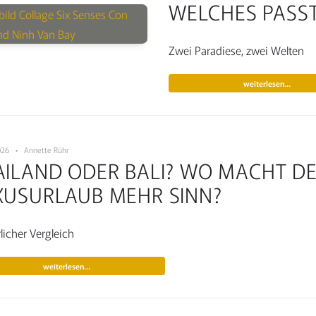
WELCHES PASST
Zwei Paradiese, zwei Welten
weiterlesen…
 2026 • Annette Rühr
AILAND ODER BALI? WO MACHT D
XUSURLAUB MEHR SINN?
licher Vergleich
weiterlesen…