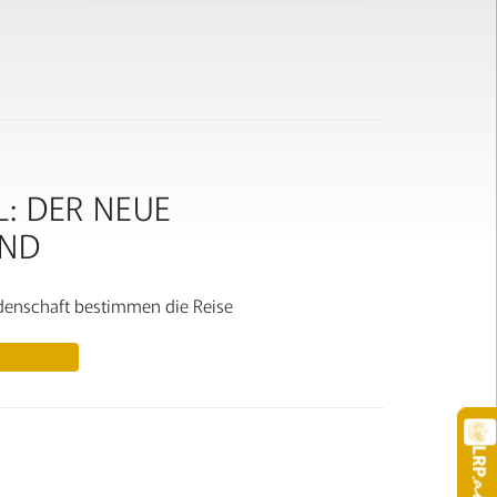
L: DER NEUE
END
eidenschaft bestimmen die Reise
LRP
.a