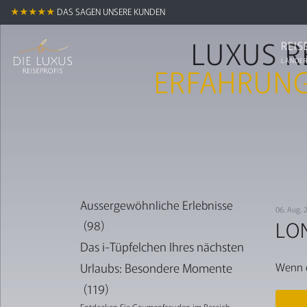
★★★★★
DAS SAGEN UNSERE KUNDEN
LUXUS R
REIS
LÄNDER
ERFAHRUNG
Aussergewöhnliche Erlebnisse
06. Aug.
LO
(98)
Das i-Tüpfelchen Ihres nächsten
Wenn d
Urlaubs: Besondere Momente
(119)
Entdecken Sie Gaumenfreuden im Bereich