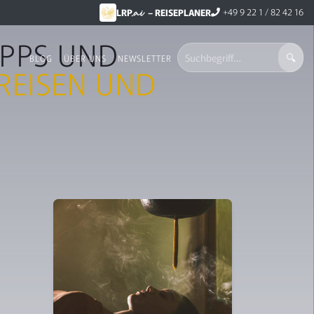
.ai
+49 9 22 1 / 82 42 16
LRP
– REISEPLANER
IPPS UND
BLOG
ÜBER UNS
NEWSLETTER
REISEN UND