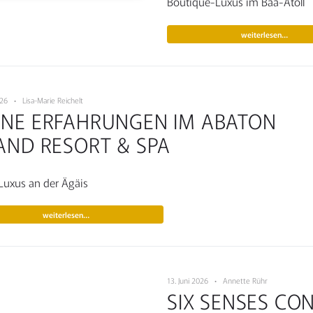
Boutique-Luxus im Baa-Atoll
weiterlesen…
2026 • Lisa-Marie Reichelt
INE ERFAHRUNGEN IM ABATON
AND RESORT & SPA
uxus an der Ägäis
weiterlesen…
13. Juni 2026 • Annette Rühr
SIX SENSES CON