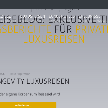
Trends & Insights
EISEBLOG: EXKLUSIVE T
EZIELE
LUXUSREISEN
LUXUSHOTELS
ERLEBNISSE
 & REISEZIELE
REISEN ENTDECKEN
HOTELS ENTDECKEN
ERLEBNISSE ENTDECKEN
SBERICHTE
FÜR
PRIVAT
LUXUSREISEN
 2026 • Tessa Angermann
NGEVITY LUXUSREISEN
er eigene Körper zum Reiseziel wird
weiterlesen…