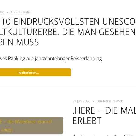
 2026 • Annette Rühr
E 10 EINDRUCKSVOLLSTEN UNESCO
LTKULTURERBE, DIE MAN GESEHEN
BEN MUSS
ives Ranking aus jahrzehntelanger Reiseerfahrung
weiterlesen…
21. Juni 2026 • Lisa-Marie Reichelt
.HERE – DIE M
ERLEBT