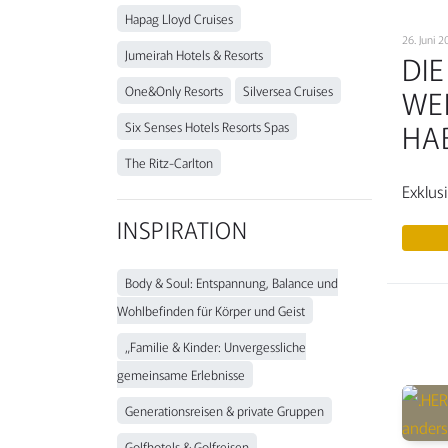
Hapag Lloyd Cruises
26. Juni
Jumeirah Hotels & Resorts
DI
WE
One&Only Resorts
Silversea Cruises
HA
Six Senses Hotels Resorts Spas
The Ritz-Carlton
Exklus
INSPIRATION
Body & Soul: Entspannung, Balance und
Wohlbefinden für Körper und Geist
„Familie & Kinder: Unvergessliche
gemeinsame Erlebnisse
Generationsreisen & private Gruppen
Golfhotels & Golfreisen