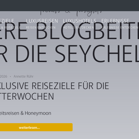
Trends & Insights
RE BLOGBEI
EZIELE
LUXUSREISEN
LUXUSHOTELS
ERLEBNISSE
 & REISEZIELE
REISEN ENTDECKEN
HOTELS ENTDECKEN
ERLEBNISSE ENTDECKEN
R DIE SEYCHE
. 2026 • Annette Rühr
LUSIVE REISEZIELE FÜR DIE
ITTERWOCHEN
eitsreisen & Honeymoon
weiterlesen…