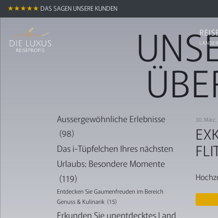
★★★★★
DAS SAGEN UNSERE KUNDEN
UNSE
REIS
LÄNDER
ÜBE
Aussergewöhnliche Erlebnisse
30. März
EXK
(98)
FL
Das i-Tüpfelchen Ihres nächsten
Urlaubs: Besondere Momente
Hochz
(119)
Entdecken Sie Gaumenfreuden im Bereich
Genuss & Kulinarik
(15)
Erkunden Sie unentdecktes Land