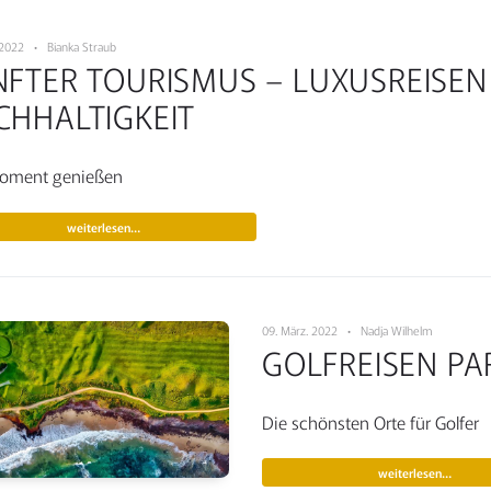
 2022 • Bianka Straub
NFTER TOURISMUS – LUXUSREISEN
CHHALTIGKEIT
oment genießen
weiterlesen…
09. März. 2022 • Nadja Wilhelm
GOLFREISEN PA
Die schönsten Orte für Golfer
weiterlesen…