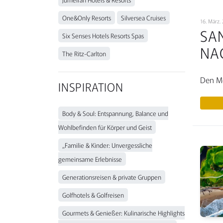
One&Only Resorts
Silversea Cruises
16. März.
SA
Six Senses Hotels Resorts Spas
NA
The Ritz-Carlton
Den M
INSPIRATION
Body & Soul: Entspannung, Balance und
Wohlbefinden für Körper und Geist
„Familie & Kinder: Unvergessliche
gemeinsame Erlebnisse
Generationsreisen & private Gruppen
Golfhotels & Golfreisen
Gourmets & Genießer: Kulinarische Highlights