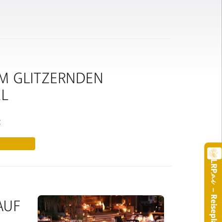
IM GLITZERNDEN
L
t
LRP
.a
– Reiseplaner
AUF