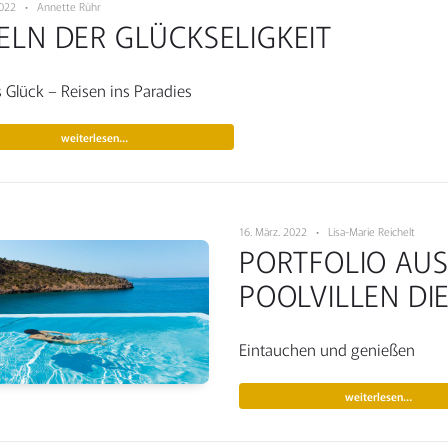
 2022 • Annette Rühr
ELN DER GLÜCKSELIGKEIT
s Glück – Reisen ins Paradies
weiterlesen…
16. März. 2022 • Lisa-Marie Reichelt
PORTFOLIO AU
POOLVILLEN DI
Eintauchen und genießen
weiterlesen…