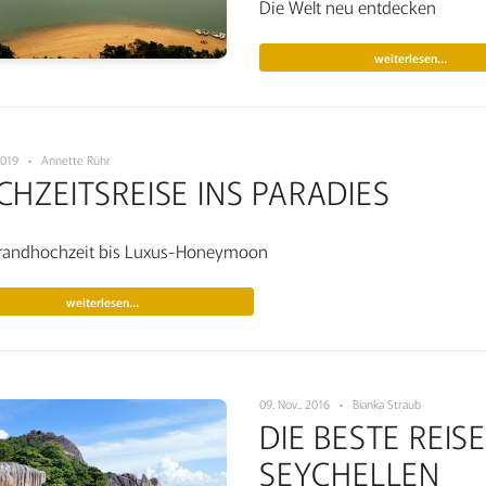
Die Welt neu entdecken
weiterlesen…
 2019 • Annette Rühr
HZEITSREISE INS PARADIES
trandhochzeit bis Luxus-Honeymoon
weiterlesen…
09. Nov.. 2016 • Bianka Straub
DIE BESTE REISE
SEYCHELLEN