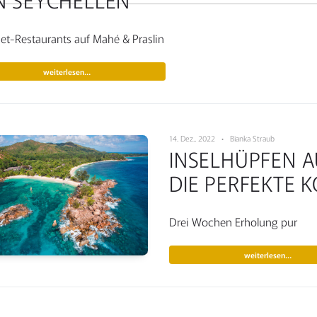
t-Restaurants auf Mahé & Praslin
weiterlesen…
14. Dez.. 2022 • Bianka Straub
INSELHÜPFEN A
DIE PERFEKTE 
Drei Wochen Erholung pur
weiterlesen…