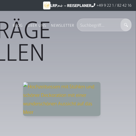
.ai
+49 9 22 1 / 82 42 16
LRP
– REISEPLANER
TRÄGE
BLOG
ÜBER UNS
NEWSLETTER
LLEN