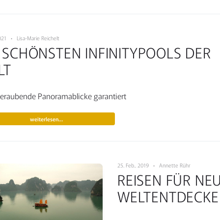
 2021 • Lisa-Marie Reichelt
E SCHÖNSTEN INFINITYPOOLS DER
LT
raubende Panoramablicke garantiert
weiterlesen…
25. Feb.. 2019 • Annette Rühr
REISEN FÜR NE
WELTENTDECKE