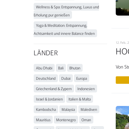
Wellness & Spa: Entspannung, Luxus und
Erholung pur genießen
Yoga & Meditation: Entspannung,
Achtsamkeit und innere Balance finden
12. Feb..
HOC
LÄNDER
Von S
Abu Dhabi
Bali
Bhutan
Deutschland
Dubai
Europa
Griechenland & Zypern
Indonesien
Israel & Jordanien
Italien & Malta
Kambodscha
Malaysia
Malediven
Mauritius
Montenegro
Oman