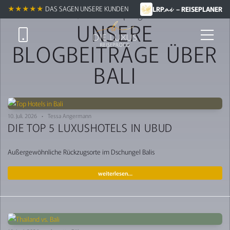
.ai
Trends & Insights
★★★★★
DAS SAGEN UNSERE KUNDEN
LRP
– REISEPLANER
UNSERE
BLOGBEITRÄGE ÜBER
BALI
10. Juli. 2026 • Tessa Angermann
DIE TOP 5 LUXUSHOTELS IN UBUD
Außergewöhnliche Rückzugsorte im Dschungel Balis
weiterlesen…