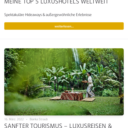
MEINE TOP 5 LUXUSHOTELS WELTWEIT
Spektakuläre Hideaways & außergewöhnliche Erlebnisse
weiterlesen…
16. März. 2022 • Bianka Straub
SANFTER TOURISMUS – LUXUSREISEN &