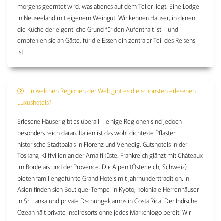
morgens geerntet wird, was abends auf dem Teller liegt. Eine Lodge
in Neuseeland mit eigenem Weingut. Wir kennen Häuser, in denen
die Küche der eigentliche Grund für den Aufenthalt ist – und
empfehlen sie an Gäste, für die Essen ein zentraler Teil des Reisens
ist.
In welchen Regionen der Welt gibt es die schönsten erlesenen
Luxushotels?
Erlesene Häuser gibt es überall – einige Regionen sind jedoch
besonders reich daran. Italien ist das wohl dichteste Pflaster:
historische Stadtpalais in Florenz und Venedig, Gutshotels in der
Toskana, Kliffvillen an der Amalfiküste. Frankreich glänzt mit Châteaux
im Bordelais und der Provence. Die Alpen (Österreich, Schweiz)
bieten familiengeführte Grand Hotels mit Jahrhunderttradition. In
Asien finden sich Boutique-Tempel in Kyoto, koloniale Herrenhäuser
in Sri Lanka und private Dschungelcamps in Costa Rica. Der Indische
Ozean hält private Inselresorts ohne jedes Markenlogo bereit. Wir