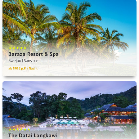
★★★★★
Baraza Resort & Spa
Bwejuu | Sansibar
ab 190 € p.P. / Nacht
★★★★★★
The Datai Langkawi