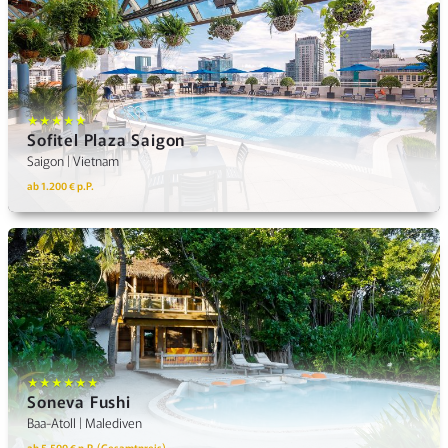
★★★★★
Sofitel Plaza Saigon
Saigon | Vietnam
ab 1.200 € p.P.
★★★★★★
Soneva Fushi
Baa-Atoll | Malediven
ab 5.500 € p.P. (Gesamtpreis)