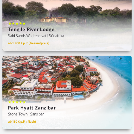
★★★★★
Tengile River Lodge
Sabi Sands Wildreservat | Südafrika
ab 1.900 € p.P. (Gesamtpreis)
★★★★★
Park Hyatt Zanzibar
Stone Town | Sansibar
ab 180 € p.P. / Nacht