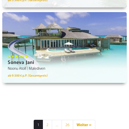
★★★★★★
Soneva Jani
Noonu Atoll | Malediven
ab 9.500 € p.P. (Gesamtpreis)
1
2
…
26
Weiter »
SEITENNUMMERIE