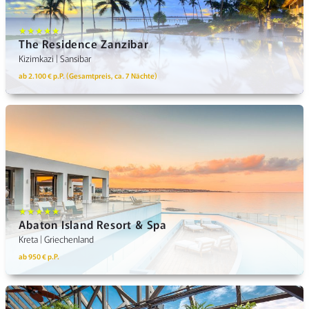
★★★★★
The Residence Zanzibar
Kizimkazi | Sansibar
ab 2.100 € p.P. (Gesamtpreis, ca. 7 Nächte)
★★★★★
Abaton Island Resort & Spa
Kreta | Griechenland
ab 950 € p.P.