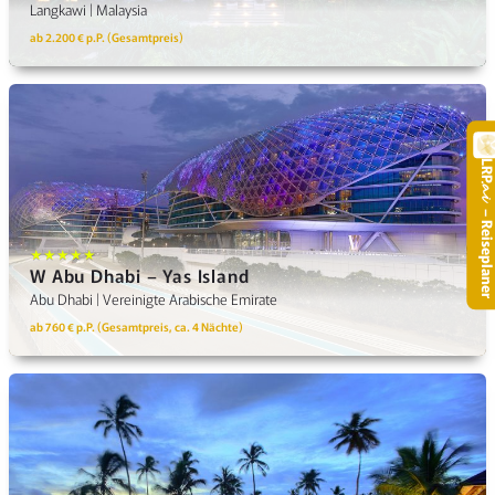
Langkawi | Malaysia
ab 2.200 € p.P. (Gesamtpreis)
LR
.
– Reisepla
★★★★★
W Abu Dhabi – Yas Island
Abu Dhabi | Vereinigte Arabische Emirate
ab 760 € p.P. (Gesamtpreis, ca. 4 Nächte)