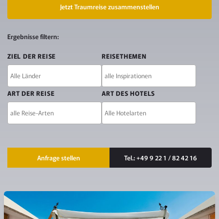
Jetzt Traumreise zusammenstellen
FILTER
Ergebnisse filtern:
UND
ZIEL DER REISE
REISETHEMEN
KONTAKT
ART DER REISE
ART DES HOTELS
Kontaktmöglichkeiten
Anfrage stellen
Tel.: +49 9 22 1 / 82 42 16