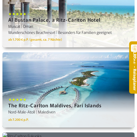
★★★★★ +
Al Bustan Palace, a Ritz-Carlton Hotel
Muscat | Oman
Wunderschönes Beachresort | Besonders für Familien geeignet
ab 1.700 € p.P. (gesamt, ca. 7 Nächte)
LR
.
– Reisepla
★★★★★
The Ritz-Carlton Maldives, Fari Islands
Nord-Male-Atoll | Malediven
ab 7.200 € p.P.