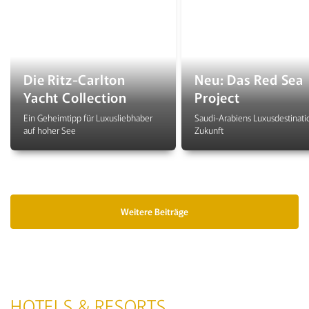
Die Ritz-Carlton
Neu: Das Red Sea
Yacht Collection
Project
Ein Geheimtipp für Luxusliebhaber
Saudi-Arabiens Luxusdestinati
auf hoher See
Zukunft
Weitere Beiträge
HOTELS & RESORTS