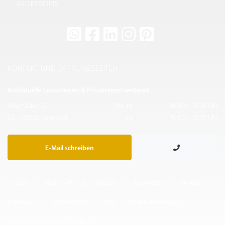
KONTAKT UND ÖFFNUNGSZEITEN
Individuelle Luxusreisen & Privatreisen weltweit
Oberhacken 2
Mo-Fr:
10:00 – 18:00 Uhr
DE – 95326 Kulmbach
Sa:
10:00 – 13:00 Uhr
E-Mail schreiben
© 2026
Made with
by IF.DIGITAL
Newsletter
Kontakt
Impressum
Datenschutz
AGB
Ihre Reisedesigner
Takumians by Traveller Made ®