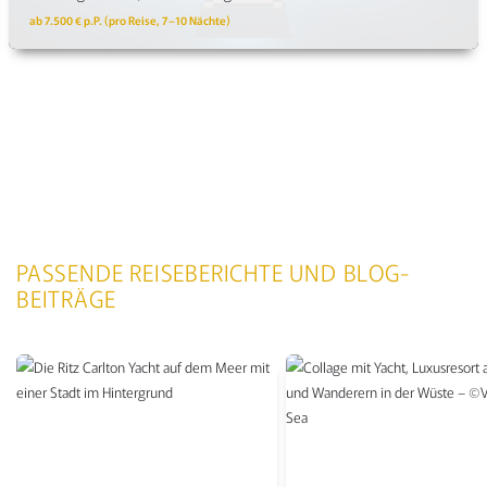
ab 7.500 € p.P. (pro Reise, 7–10 Nächte)
NAVIGATION
NACH
PASSENDE REISEBERICHTE UND BLOG-
BEITRÄGE
KATEGORIEN