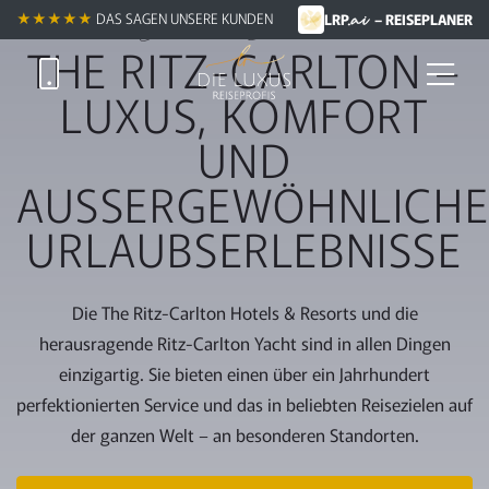
.ai
Zum
Exklusive Luxusmarke
★★★★★
DAS SAGEN UNSERE KUNDEN
LRP
– REISEPLANER
Hauptinhalt
THE RITZ-CARLTON –
springen
LUXUS, KOMFORT
UND
AUSSERGEWÖHNLICHE 
RLAUBSERLEBNISSE
Die The Ritz-Carlton Hotels & Resorts und die
herausragende Ritz-Carlton Yacht sind in allen Dingen
einzigartig. Sie bieten einen über ein Jahrhundert
perfektionierten Service und das in beliebten Reisezielen auf
der ganzen Welt – an besonderen Standorten.