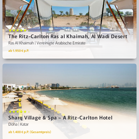
★★★★★ +
The Ritz-Carlton Ras al Khaimah, Al Wadi Desert
Ras Al Khaimah | Vereinigte Arabische Emirate
ab 1.950 € p.P.
★★★★★ +
Sharq Village & Spa – A Ritz-Carlton Hotel
Doha | Katar
ab 1.400 € p.P. (Gesamtpreis)