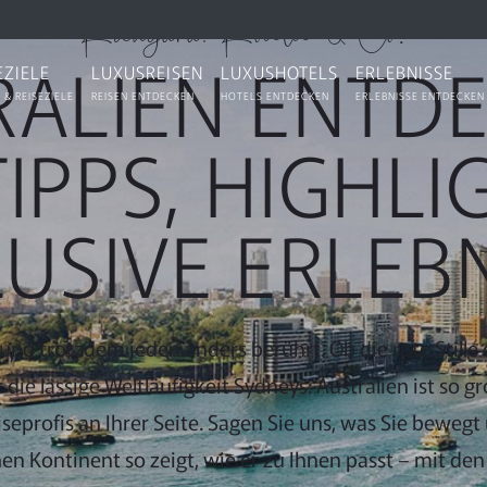
Känguru, Koala & Co.
RALIEN ENTDE
EZIELE
LUXUSREISEN
LUXUSHOTELS
ERLEBNISSE
 & REISEZIELE
REISEN ENTDECKEN
HOTELS ENTDECKEN
ERLEBNISSE ENTDECKEN
TIPPS, HIGHLI
USIVE ERLEB
t und trotzdem jeden anders berührt. Ob die rote Still
 die lässige Weltläufigkeit Sydneys: Australien ist so
eprofis an Ihrer Seite. Sagen Sie uns, was Sie bewegt
n Kontinent so zeigt, wie er zu Ihnen passt – mit den