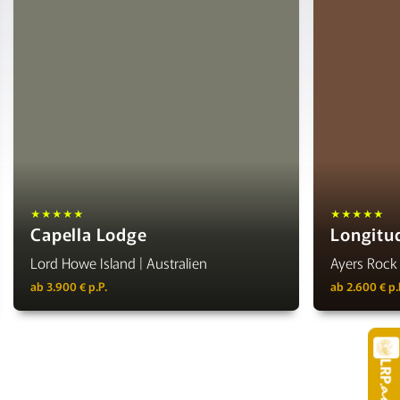
★★★★★
★★★★★
Capella Lodge
Longitu
Lord Howe Island | Australien
Ayers Rock 
ab 3.900 € p.P.
ab 2.600 € p.
LRP
.a