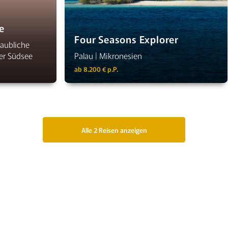
e
Four Seasons Explorer
laubliche
er Südsee
Palau | Mikronesien
ab 8.200 € p.P.
Alle 2 Reisen anzeigen