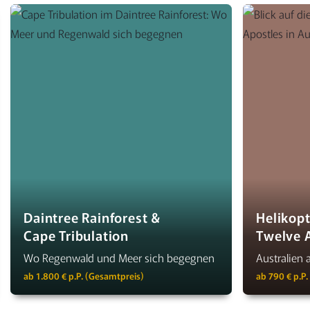
Daintree Rainforest &
Helikopt
Cape Tribulation
Twelve 
Wo Regenwald und Meer sich begegnen
Australien 
ab 1.800 € p.P. (Gesamtpreis)
ab 790 € p.P.