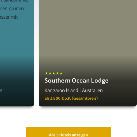
★★★★★
Southern Ocean Lodge
en
Kangaroo Island | Australien
ab 3.800 € p.P. (Gesamtpreis)
Alle 5 Hotels anzeigen