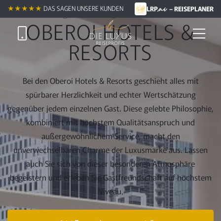
.ai
Zum
Exklusive Luxusmarke
★★★★★
DAS SAGEN UNSERE KUNDEN
LRP
– REISEPLANER
Hauptinhalt
OBEROI HOTELS &
springen
RESORTS
Bei den Oberoi Hotels & Resorts geschieht alles mit
spürbarer Herzlichkeit und echter Wertschätzung
gegenüber jedem einzelnen Gast. Diese gelebte Philosophie,
kombiniert mit höchstem Qualitätsanspruch und
außergewöhnlichem Service, macht den
unverwechselbaren Charme der Luxusmarke aus. Lassen
auch Sie sich von dieser besonderen Atmosphäre
begeistern und erleben Sie Gastfreundschaft auf höchstem
Niveau.