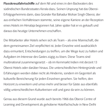
Flusskreuzfahrtschiffe
auf dem Nil und eines in den Backwaters des
südindischen Bundesstaates Kerala dazu. Seinen Ursprung hat das Oberoi-
Erfolgsgeheimnis darin, dass Gründer Rai Bahadur Mohan Singh Oberoi, der
aus einfachen Verhältnissen stammte, seine eigene Karriere an der Rezeption
eines Hotels im Himalaja begonnen hat. Jahre später hat er es gekauft und
daraus das heutige Unternehmen erschaffen.
Die Mitarbeiter aller Hotels sehen sich als Team – als eine Mannschaft, die
dem gemeinsamen Ziel verpflichtet ist. Jeder Einzelne wird ausdrücklich
dazu ermuntert, Entscheidungen zu treffen, um die Wege kurz zu halten und
Aufgaben im Interesse des Gastes zügig zu lösen. Diese Teams sind
multinational zusammengesetzt – ob im Kernmarkt Indien mit derzeit 13
Oberoi Hotels oder darüber hinaus. Die unterschiedlichen Hintergründe und
Erfahrungen werden dabei nicht als Hindernis, sondern im Gegenteil als
kulturelle Bereicherung für jeden Einzelnen gesehen. Sie helfen, den
Horizont zu erweitern und umso mehr und besser für Gäste aus ebenfalls
völlig unterschiedlichen Kulturkreisen voll und ganz da sein zu können.
Genau aus diesem Grund wurde auch bereits 1966 das Oberoi Centre of
Learning and Development als gehobene Hotelfachschule in New Delhi