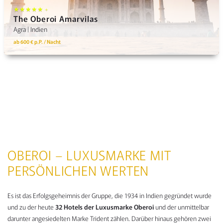
★★★★★ +
The Oberoi Amarvilas
Agra | Indien
ab 600 € p.P. / Nacht
NAVIGATION
OBEROI – LUXUSMARKE MIT
NACH
PERSÖNLICHEN WERTEN
KATEGORIEN
Es ist das Erfolgsgeheimnis der Gruppe, die 1934 in Indien gegründet wurde
und zu der heute
32 Hotels der Luxusmarke Oberoi
und der unmittelbar
darunter angesiedelten Marke Trident zählen. Darüber hinaus gehören zwei