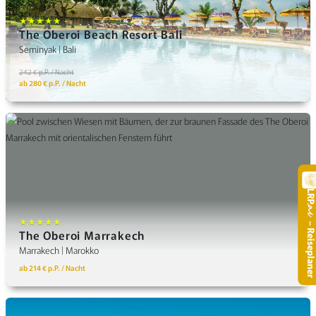
★★★★★ +
The Oberoi Beach Resort Bali
Seminyak | Bali
242 € p.P. / Nacht
ab 280 € p.P. / Nacht
LR
.
★★★★★
– Reisepla
The Oberoi Marrakech
Marrakech | Marokko
ab 214 € p.P. / Nacht