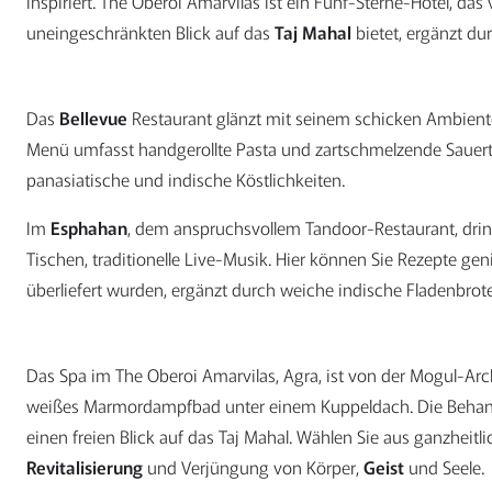
inspiriert. The Oberoi Amarvilas ist ein Fünf-Sterne-Hotel, da
uneingeschränkten Blick auf das
Taj Mahal
bietet, ergänzt du
Das
Bellevue
Restaurant glänzt mit seinem schicken Ambiente 
Menü umfasst handgerollte Pasta und zartschmelzende Sauer
panasiatische und indische Köstlichkeiten.
Im
Esphahan
, dem anspruchsvollem Tandoor-Restaurant, drin
Tischen, traditionelle Live-Musik. Hier können Sie Rezepte g
überliefert wurden, ergänzt durch weiche indische Fladenbrote
Das Spa im The Oberoi Amarvilas, Agra, ist von der Mogul-Archit
weißes Marmordampfbad unter einem Kuppeldach. Die Behandl
einen freien Blick auf das Taj Mahal. Wählen Sie aus ganzhei
Revitalisierung
und Verjüngung von Körper,
Geist
und Seele.