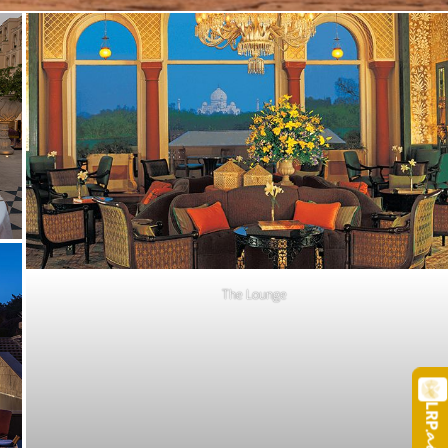
The Lounge
LRP
.a