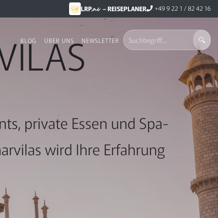
.ai
+49 9 22 1 / 82 42 16
LRP
– REISEPLANER
VILAS
BLOG
ÜBER UNS
NEWSLETTER
nts, private Essen und Spa-
rvilas wird Ihre Erfahrung