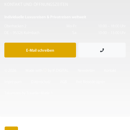
KONTAKT UND ÖFFNUNGSZEITEN
Individuelle Luxusreisen & Privatreisen weltweit
Oberhacken 2
Mo-Fr:
10:00 – 18:00 Uhr
DE – 95326 Kulmbach
Sa:
10:00 – 13:00 Uhr
E-Mail schreiben
© 2026
Made with
by IF.DIGITAL
Newsletter
Kontakt
Impressum
Datenschutz
AGB
Ihre Reisedesigner
Takumians by Traveller Made ®