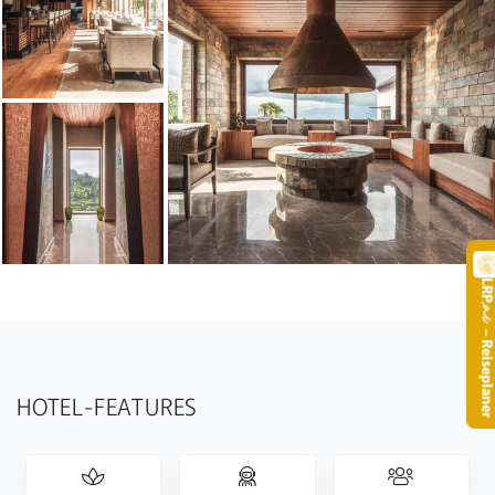
LR
.
– Reisepla
HOTEL-FEATURES