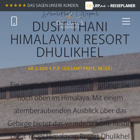
.ai
★★★★★
★★★★★
DAS SAGEN UNSERE KUNDEN
LRP
– REISEPLANER
Dhulikhel | Nepal
DUSIT THANI
HIMALAYAN RESORT
DHULIKHEL
AB 2.200 € P.P. (GESAMTPREIS, REISE)
Ein magisches Abenteuer empfängt Sie
hoch oben im Himalaya. Mit einem
atemberaubenden Ausblick über das
Gebirge bietet das wunderschöne Resort
Dusit Thani Himalayan Resort Dhulikhel