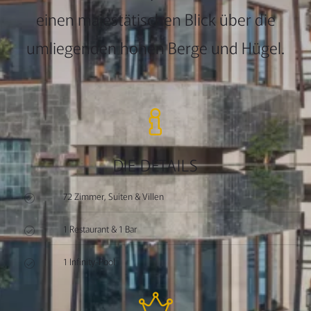
einen majestätischen Blick über die
umliegenden hohen Berge und Hügel.
DIE DETAILS
72 Zimmer, Suiten & Villen
1 Restaurant & 1 Bar
1 Infinity-Pool