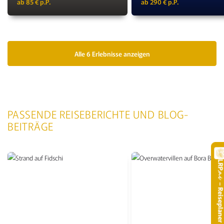
ab 85 € p.P.
ab 290 € p.P.
Alle 6 Erlebnisse anzeigen
PASSENDE REISEBERICHTE UND BLOG-
BEITRÄGE
LR
.
– Reisepla