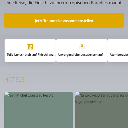
eine Reise, die Fidschi zu Ihrem tropischen Paradies macht.
Jetzt Traumreise zusammenstellen
NAVIGATION
NACH
KATEGORIEN
Tolle Luxushotels auf Fidschi anzeigen
Unvergessliche Luxusreisen auf Fidschi anzeigen
HOTELS