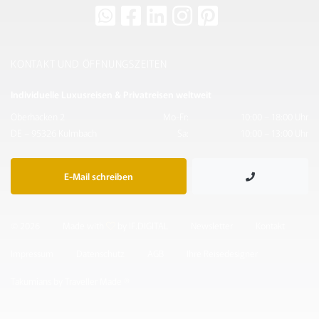
KONTAKT UND ÖFFNUNGSZEITEN
Individuelle Luxusreisen & Privatreisen weltweit
Oberhacken 2
Mo-Fr:
10:00 – 18:00 Uhr
DE – 95326 Kulmbach
Sa:
10:00 – 13:00 Uhr
E-Mail schreiben
© 2026
Made with
by IF.DIGITAL
Newsletter
Kontakt
Impressum
Datenschutz
AGB
Ihre Reisedesigner
Takumians by Traveller Made ®