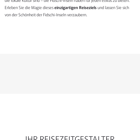
die lokale Kultur sind – die Fidschi-Inseln haben für jeden etwas zu bieten.
Erleben Sie die Magie dieses
einzigartigen Reiseziels
und lassen Sie sich
von der Schönheit der Fidschi-Inseln verzaubern.
KONTAKTFORMULAR
IHR REISEZEITGESTALTER