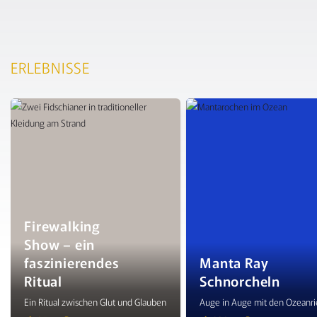
ERLEBNISSE
Firewalking
Show – ein
faszinierendes
Manta Ray
Ritual
Schnorcheln
Ein Ritual zwischen Glut und Glauben
Auge in Auge mit den Ozeanr