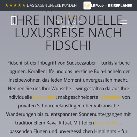
.ai
Zum
Reisen entdecken
★★★★★
DAS SAGEN UNSERE KUNDEN
LRP
– REISEPLANER
Hauptinhalt
IHRE INDIVIDUELLE
springen
LUXUSREISE NACH
FIDSCHI
Fidschi ist der Inbegriff von Südseezauber – türkisfarbene
Lagunen, Korallenriffe und das herzliche Bula-Lächeln der
Inselbewohner, das jeden Moment unvergesslich macht.
Nennen Sie uns Ihre Wünsche – wir gestalten daraus Ihre
individuelle
Luxusreise
: maßgeschneiderte
Erlebnisse
von
privaten Schnorchelausflügen über vulkanische
Wanderungen bis zu entspannten Sonnenuntergängen mit
traditionellem Kava-Ritual. Mit tollen
Luxushotels
,
passenden Flügen und unvergesslichen Highlights – für