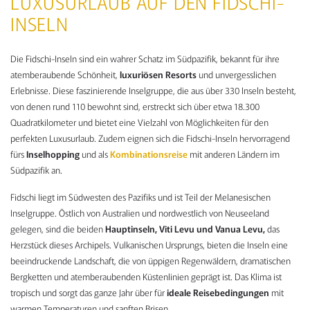
LUXUSURLAUB AUF DEN FIDSCHI-
INSELN
Die Fidschi-Inseln sind ein wahrer Schatz im Südpazifik, bekannt für ihre
atemberaubende Schönheit,
luxuriösen Resorts
und unvergesslichen
Erlebnisse. Diese faszinierende Inselgruppe, die aus über 330 Inseln besteht,
von denen rund 110 bewohnt sind, erstreckt sich über etwa 18.300
Quadratkilometer und bietet eine Vielzahl von Möglichkeiten für den
perfekten Luxusurlaub. Zudem eignen sich die Fidschi-Inseln hervorragend
fürs
Inselhopping
und als
Kombinationsreise
mit anderen Ländern im
Südpazifik an.
Fidschi liegt im Südwesten des Pazifiks und ist Teil der Melanesischen
Inselgruppe. Östlich von Australien und nordwestlich von Neuseeland
gelegen, sind die beiden
Hauptinseln, Viti Levu und Vanua Levu,
das
Herzstück dieses Archipels. Vulkanischen Ursprungs, bieten die Inseln eine
beeindruckende Landschaft, die von üppigen Regenwäldern, dramatischen
Bergketten und atemberaubenden Küstenlinien geprägt ist. Das Klima ist
tropisch und sorgt das ganze Jahr über für
ideale Reisebedingungen
mit
warmen Temperaturen und sanften Brisen.