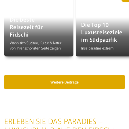
Die beste
Die Top 10
Reisezeit für
Luxusreiseziele
Fidschi
im Südpazifik
Wann sich Südsee, Kultur & Natur
von ihrer schönsten Seite zeigen
Inselparadies extrem
Weitere Beiträge
ERLEBEN SIE DAS PARADIES –