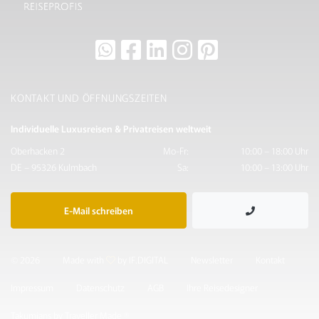
KONTAKT UND ÖFFNUNGSZEITEN
Individuelle Luxusreisen & Privatreisen weltweit
Oberhacken 2
Mo-Fr:
10:00 – 18:00 Uhr
DE – 95326 Kulmbach
Sa:
10:00 – 13:00 Uhr
E-Mail schreiben
© 2026
Made with
by IF.DIGITAL
Newsletter
Kontakt
Impressum
Datenschutz
AGB
Ihre Reisedesigner
Takumians by Traveller Made ®