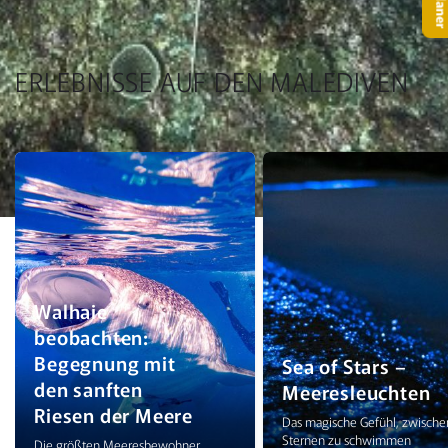
ERLEBNISSE AUF DEN MALEDIVEN
Walhaie
beobachten:
Begegnung mit
Sea of Stars –
den sanften
Meeresleuchten
Riesen der Meere
Das magische Gefühl, zwische
Sternen zu schwimmen
Die größten Meeresbewohner