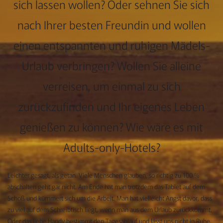
sich lassen wollen? Oder sehnen Sie sich
nach Ihrer besten Freundin und wollen
einen entspannten und ruhigen Mädels-
Urlaub verbringen? Wollen Sie alleine
verreisen, um einmal zu sich
zurückzufinden und Ihr eigenes Leben
genießen zu können? Wie wäre es mit
Adults-only-Hotels?
Leichter gesagt, als getan. Viele Menschen glauben, so richtig zu 100 %
abschalten geht gar nicht. Am Ende hat man trotzdem das Tablet auf dem
Schoß und kümmert sich um die Arbeit. Man hat vielleicht Angst davor, dass
zu viel auf dem Schreibtisch liegt, wenn man aus dem Urlaub zurückkommt.
Oder das liebe Handy bestimmt den Tagesablauf und lässt uns nicht in Ruhe.