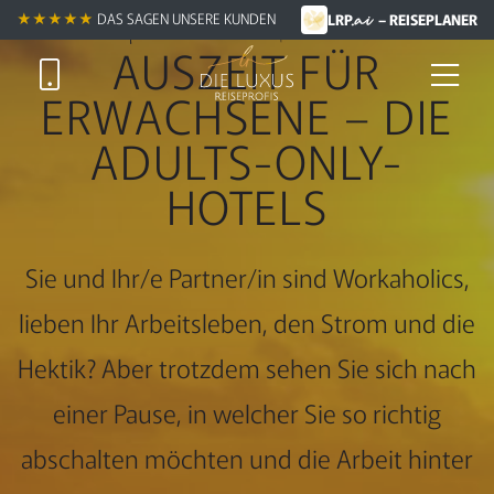
.ai
Nicht nur für Pärchen
★★★★★
DAS SAGEN UNSERE KUNDEN
LRP
– REISEPLANER
AUSZEIT FÜR
ERWACHSENE – DIE
ADULTS-ONLY-
HOTELS
Sie und Ihr/e Partner/in sind Workaholics,
lieben Ihr Arbeitsleben, den Strom und die
Hektik? Aber trotzdem sehen Sie sich nach
einer Pause, in welcher Sie so richtig
abschalten möchten und die Arbeit hinter