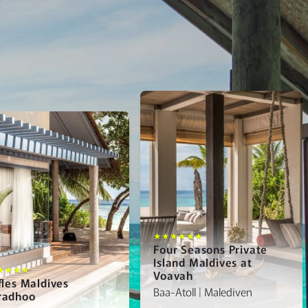
★★★★★★
Four Seasons Private
Island Maldives at
★★★★
Voavah
fles Maldives
Baa-Atoll | Malediven
radhoo