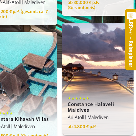
-Alif-Atoll | Malediven
ab 30.000 € p.P.
(Gesamtpreis)
.200 € p.P. (gesamt, ca. 7
hte)
LRP
.a
– Reiseplaner
Details anzeigen
Details anzeigen
★★★★★★
Constance Halaveli
Maldives
★★★★
Ari Atoll | Malediven
ntara Kihavah Villas
Atoll | Malediven
ab 4.800 € p.P.
.500 € p.P. (Gesamtpreis)