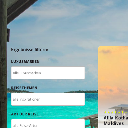
FILTER
Ergebnisse filtern:
UND
LUXUSMARKEN
KONTAKT
REISETHEMEN
★★★★★★ +
ART DER REISE
Alila Koth
Maldives