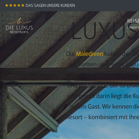
Zum
Exk
★★★★★
DAS SAGEN UNSERE KUNDEN
Hauptinhalt
LUXUS
REIS
springen
LÄNDER
Die
Malediven
haben das Ove
auf Stelzen über einer Lag
Gemälde. Privatstrände, di
und ein Service, der so disk
und genau darin liegt die Ku
jedem Gast. Wir kennen die
Resort – kombiniert mit Ih