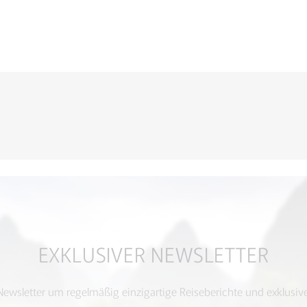
R
EXKLUSIVER NEWSLETTER
ewsletter um regelmäßig einzigartige Reiseberichte und exklusive