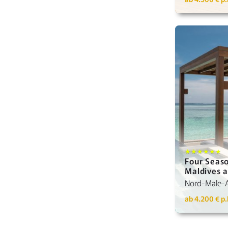
Detai
★★★★★★
Four Seaso
Maldives 
Nord-Male-A
ab 4.200 € p.