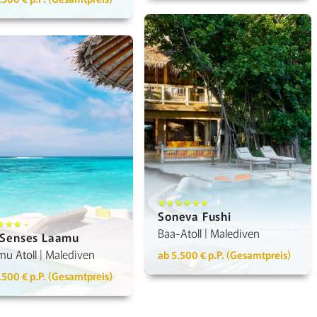
Details anzeigen
Details anzeigen
★★★★★★
Soneva Fushi
★★★ +
Baa-Atoll | Malediven
 Senses Laamu
u Atoll | Malediven
ab 5.500 € p.P. (Gesamtpreis)
.500 € p.P. (Gesamtpreis)