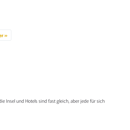
Details anzeigen
Details anzeigen
er »
ITENNUMMERIERUNG
R
ITRÄGE
Insel und Hotels sind fast gleich, aber jede für sich