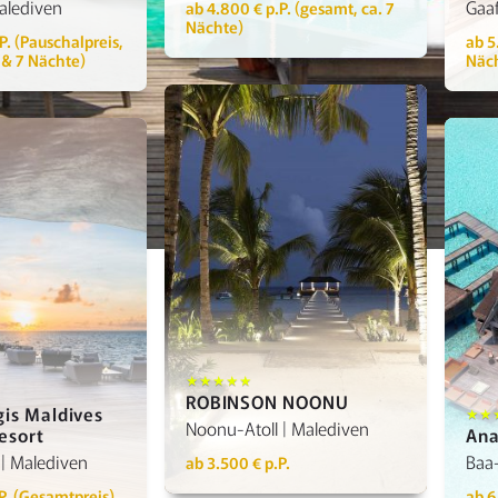
Malediven
Gaaf
ab 4.800 € p.P. (gesamt, ca. 7
Nächte)
P. (Pauschalpreis,
ab 5
r & 7 Nächte)
Näc
Details anzeigen
ls anzeigen
★★★★★
ROBINSON NOONU
gis Maldives
★★
Noonu-Atoll | Malediven
esort
Ana
 | Malediven
Baa-
ab 3.500 € p.P.
P. (Gesamtpreis)
ab 6