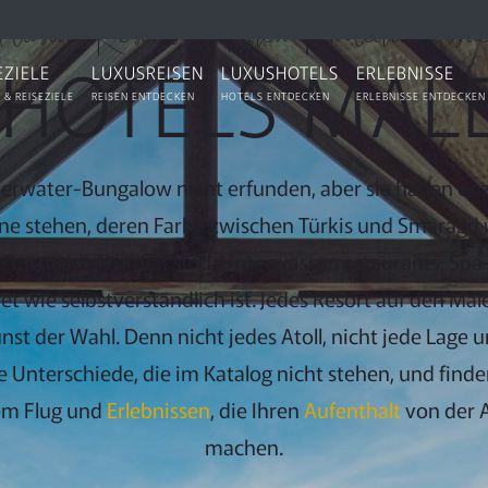
lusive Resorts auf den Malediven bu
HOTELS MAL
EZIELE
LUXUSREISEN
LUXUSHOTELS
ERLEBNISSE
 & REISEZIELE
REISEN ENTDECKEN
HOTELS ENTDECKEN
ERLEBNISSE ENTDECKEN
rwater-Bungalow nicht erfunden, aber sie haben es zu
une stehen, deren Farbe zwischen Türkis und Smaragd 
e tatsächlich privat sind. Unterwasserrestaurants, Sp
ret wie selbstverständlich ist. Jedes Resort auf den Male
nst der Wahl. Denn nicht jedes Atoll, nicht jede Lage 
 Unterschiede, die im Katalog nicht stehen, und finden
rem Flug und
Erlebnissen
, die Ihren
Aufenthalt
von der 
machen.