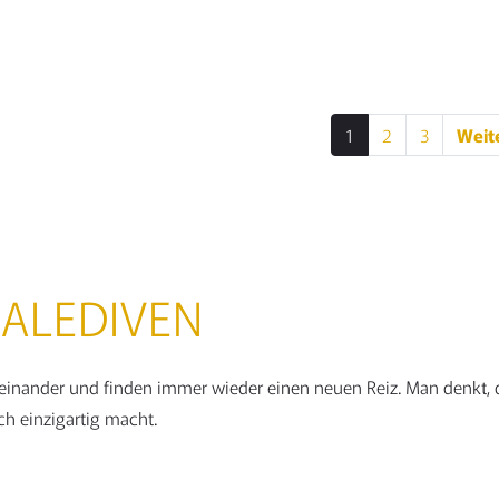
Details anzeigen
ls anzeigen
1
2
3
Weit
SE
DE
BE
ALEDIVEN
einander und finden immer wieder einen neuen Reiz. Man denkt, die 
ch einzigartig macht.