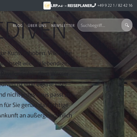
.ai
chen
+49 9 22 1 / 82 42 16
LRP
– REISEPLANER
EDIVEN
BLOG
ÜBER UNS
NEWSLETTER
r Kunst erhoben. Villen, die
wechselt wie ein lebendiges
a-Pavillons über dem Wasser
diven ist eine eigene Insel –
und nicht jedes Haus passt zu
 für Sie genau das richtige
Ankunft an außergewöhnlich