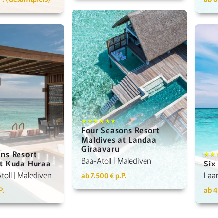
Details anzeigen
ls anzeigen
★★★★★★
Four Seasons Resort
Maldives at Landaa
Giraavaru
ns Resort
★★
Baa-Atoll | Malediven
at Kuda Huraa
Six
toll | Malediven
Laam
ab 7.500 € p.P.
P.
ab 4