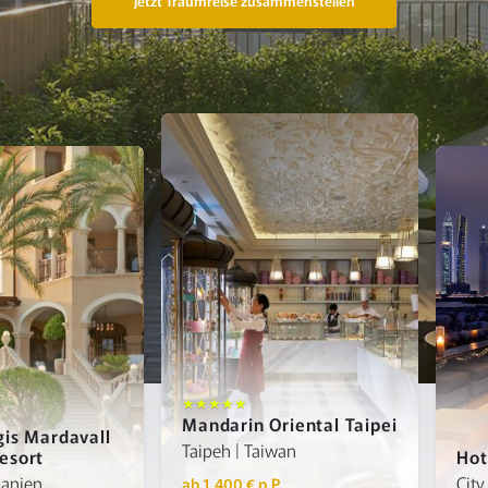
Jetzt Traumreise zusammenstellen
★★★★★
Mandarin Oriental Taipei
gis Mardavall
Taipeh | Taiwan
esort
Hot
panien
City
ab 1.400 € p.P.