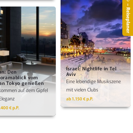
– Reiseplaner
Details anzeigen
Details anzeigen
Israel: Nightlife in Tel
an: Den
Aviv
oramablick vom
Eine lebendige Musikszene
n Tokyo genießen
mit vielen Clubs
lkommen auf dem Gipfel
Eleganz
ab 1.150 € p.P.
.400 € p.P.
Details anzeigen