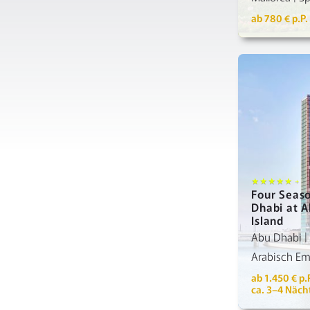
ab 780 € p.P.
Detai
★★★★★ +
Four Seas
Dhabi at A
Island
Abu Dhabi | 
Arabisch Em
ab 1.450 € p.
ca. 3–4 Näch