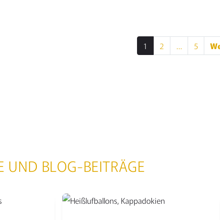
ls anzeigen
1
2
…
5
We
SE
DE
BE
E UND BLOG-BEITRÄGE