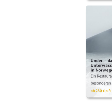
Detai
Under – d
Unterwass
in Norweg
Ein Restaura
besonderen 
ab 280 € p.P.