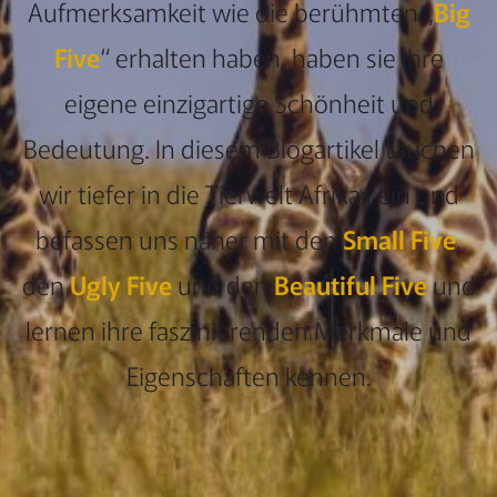
Aufmerksamkeit wie die berühmten „
Big
Five
“ erhalten haben, haben sie ihre
eigene einzigartige Schönheit und
Bedeutung. In diesem Blogartikel tauchen
wir tiefer in die Tierwelt Afrikas ein und
befassen uns näher mit den
Small Five
,
den
Ugly Five
und den
Beautiful Five
und
lernen ihre faszinierenden Merkmale und
Eigenschaften kennen.