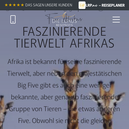
.ai
Die Small Five, Ugly Five & Beautiful
★★★★★
DAS SAGEN UNSERE KUNDEN
LRP
– REISEPLANER
Five Afrikas
FASZINIERENDE
TIERWELT AFRIKAS
Afrika ist bekannt für seine faszinierende
Tierwelt, aber neben den majestätischen
Big Five gibt es auch eine weniger
bekannte, aber genauso faszinierende
Gruppe von Tieren – die etwas anderen
Five. Obwohl sie nicht die gleiche