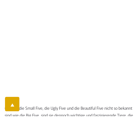
▲
Obwohl die Small Five, die Ugly Five und die Beautiful Five nicht so bekannt
sind wie die Big Five, sind sie dennoch wichtige und faszinierende Tiere, die
einen Besuch in Afrika noch lohnenswerter machen und zu einem
Telefonat vereinbaren
Preis anfragen
unvergesslichen Aufenthalt machen.