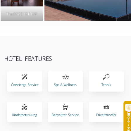
The ROOF TOP BAR
HOTEL-FEATURES
Concierge-Service
Spa & Wellness
Tennis
LR
Kinderbetreuung
Babysitter-Service
Privattransfer
.