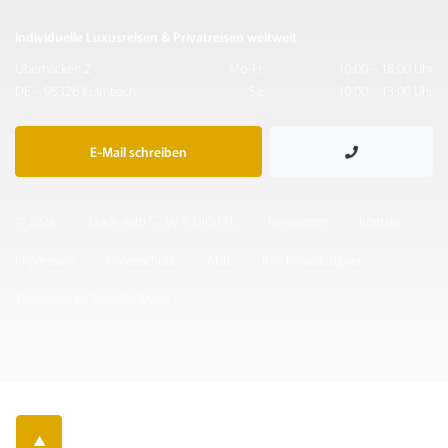
Individuelle Luxusreisen & Privatreisen weltweit
Oberhacken 2
Mo-Fr:
10:00 – 18:00 Uhr
DE – 95326 Kulmbach
Sa:
10:00 – 13:00 Uhr
E-Mail schreiben
© 2026
Made with
by IF.DIGITAL
Newsletter
Kontakt
Impressum
Datenschutz
AGB
Ihre Reisedesigner
Takumians by Traveller Made ®
▲