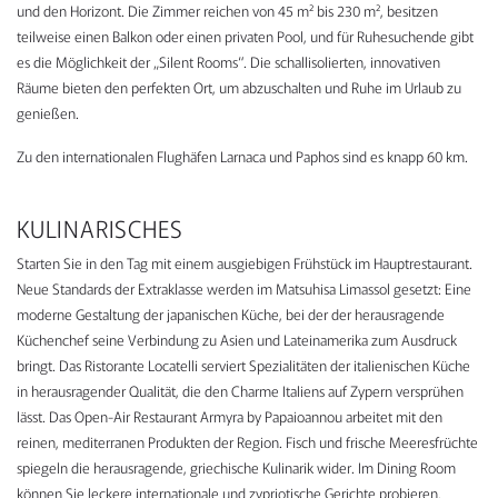
und den Horizont. Die Zimmer reichen von 45 m² bis 230 m², besitzen
teilweise einen Balkon oder einen privaten Pool, und für Ruhesuchende gibt
es die Möglichkeit der „Silent Rooms“. Die schallisolierten, innovativen
Räume bieten den perfekten Ort, um abzuschalten und Ruhe im Urlaub zu
genießen.
Zu den internationalen Flughäfen Larnaca und Paphos sind es knapp 60 km.
KULINARISCHES
Starten Sie in den Tag mit einem ausgiebigen Frühstück im Hauptrestaurant.
Neue Standards der Extraklasse werden im Matsuhisa Limassol gesetzt: Eine
moderne Gestaltung der japanischen Küche, bei der der herausragende
Küchenchef seine Verbindung zu Asien und Lateinamerika zum Ausdruck
bringt. Das Ristorante Locatelli serviert Spezialitäten der italienischen Küche
in herausragender Qualität, die den Charme Italiens auf Zypern versprühen
lässt. Das Open-Air Restaurant Armyra by Papaioannou arbeitet mit den
reinen, mediterranen Produkten der Region. Fisch und frische Meeresfrüchte
spiegeln die herausragende, griechische Kulinarik wider. Im Dining Room
können Sie leckere internationale und zypriotische Gerichte probieren.