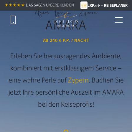
.ai
★★★★★
★★★★★
DAS SAGEN UNSERE KUNDEN
LRP
– REISEPLANER
Agios Tychon | Zypern
AMARA
AB 240 € P.P. / NACHT
Erleben Sie herausragendes Ambiente,
kombiniert mit erstklassigem Service –
eine wahre Perle auf
Zypern
. Buchen Sie
jetzt Ihre persönliche Auszeit im AMARA
bei den Reiseprofis!