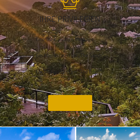
IHRE PRIVILEGIEN
Eine 90-minütige Massage
Ein Abendessen im „The Sands“
Ein Mittagessen im „The Edge“
Angebot anfragen