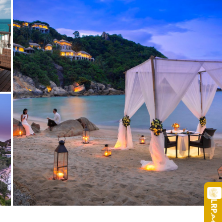
LRP
.a