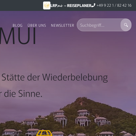
.ai
+49 9 22 1 / 82 42 16
LRP
– REISEPLANER
AMUI
BLOG
ÜBER UNS
NEWSLETTER
e Stätte der Wiederbelebung
 die Sinne.