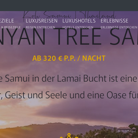
★★★★★★
Koh Samui | Thailand
EZIELE
LUXUSREISEN
LUXUSHOTELS
ERLEBNISSE
YAN TREE S
 & REISEZIELE
REISEN ENTDECKEN
HOTELS ENTDECKEN
ERLEBNISSE ENTDECKEN
AB 320 € P.P. / NACHT
 Samui in der Lamai Bucht ist ein
, Geist und Seele und eine Oase für