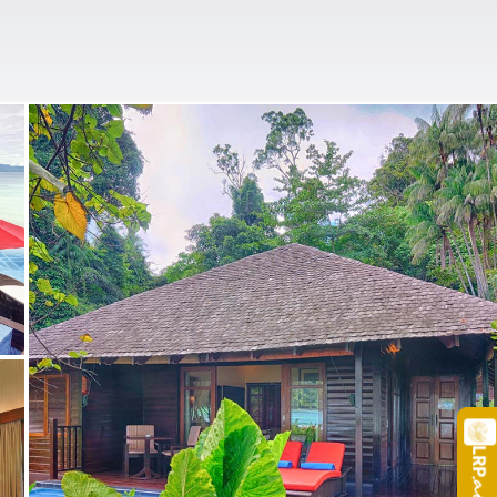
LRP
.a