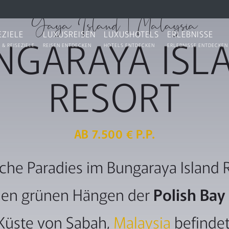
★★★★★
Gaya Island | Malaysia
EZIELE
LUXUSREISEN
LUXUSHOTELS
ERLEBNISSE
NGARAYA ISL
 & REISEZIELE
REISEN ENTDECKEN
HOTELS ENTDECKEN
ERLEBNISSE ENTDECKEN
RESORT
AB 7.500 € P.P.
che Paradies im Bungaraya Island 
 den grünen Hängen der
Polish Bay
Küste von Sabah,
Malaysia
befindet