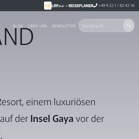
.ai
+49 9 22 1 / 82 42 16
LRP
– REISEPLANER
AND
BLOG
ÜBER UNS
NEWSLETTER
Resort, einem luxuriösen
auf der
Insel Gaya
vor der
.