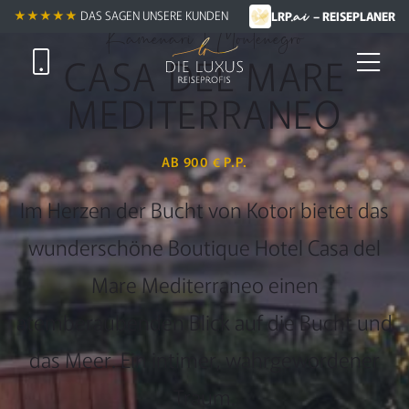
.ai
★★★★★
★★★★★
DAS SAGEN UNSERE KUNDEN
LRP
– REISEPLANER
Kamenari | Montenegro
CASA DEL MARE
MEDITERRANEO
AB 900 € P.P.
Im Herzen der Bucht von Kotor bietet das
wunderschöne Boutique Hotel Casa del
Mare Mediterraneo einen
atemberaubenden Blick auf die Bucht und
das Meer. Ein intimer, wahrgewordener
Traum.