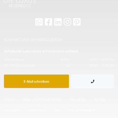
KONTAKT UND ÖFFNUNGSZEITEN
Individuelle Luxusreisen & Privatreisen weltweit
Oberhacken 2
Mo-Fr:
10:00 – 18:00 Uhr
DE – 95326 Kulmbach
Sa:
10:00 – 13:00 Uhr
E-Mail schreiben
© 2026
Made with
by IF.DIGITAL
Newsletter
Kontakt
Impressum
Datenschutz
AGB
Ihre Reisedesigner