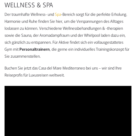
WELLNESS & SPA
Der traumhafte Wellness- und
Spa
-Bereich sorgt für die perfekte Erholung.
Harmonie und Ruhe finden Sie hier, um die Verspannungen des Alltages
loslassen zu können. Verschiedene Wellnessbehandlungen & -therapien
sowie die Sauna, der Aromadampfraum und der Whirlpool laden dazu ein,
sich gänzlich zu entspannen. Für Aktive findet sich ein vollausgestattetes
Gym mit
Personaltrainern
, die gerne ein individuelles Trainingskonzept für
Sie zusammenstellen.
Buchen Sie jetzt das Casa del Mare Mediterraneo bei uns – wir sind Ihre
Reiseprofis für Luxusreisen weltweit.