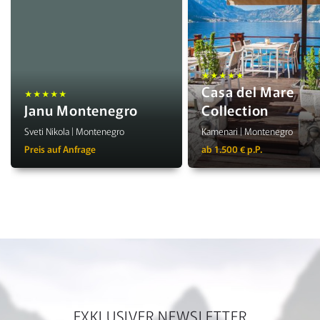
★★★★★
Casa del Mare
★★★★★
Janu Montenegro
Collection
Sveti Nikola | Montenegro
Kamenari | Montenegro
Preis auf Anfrage
ab 1.500 € p.P.
EXKLUSIVER NEWSLETTER