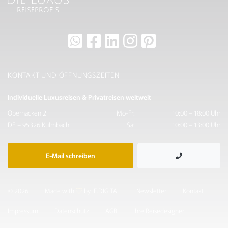
KONTAKT UND ÖFFNUNGSZEITEN
Individuelle Luxusreisen & Privatreisen weltweit
Oberhacken 2
Mo-Fr:
10:00 – 18:00 Uhr
DE – 95326 Kulmbach
Sa:
10:00 – 13:00 Uhr
E-Mail schreiben
© 2026
Made with
by IF.DIGITAL
Newsletter
Kontakt
Impressum
Datenschutz
AGB
Ihre Reisedesigner