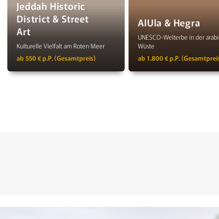
Jeddah Historic
District & Street
AlUla & Hegra
Art
UNESCO-Welterbe in der arab
Kulturelle Vielfalt am Roten Meer
Wüste
ab 550 € p.P. (Gesamtpreis)
ab 1.800 € p.P. (Gesamtprei