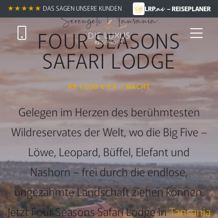
.ai
★★★★★
★★★★★
DAS SAGEN UNSERE KUNDEN
LRP
– REISEPLANER
Serengeti | Tansania
FOUR SEASONS
SAFARI LODGE
AB 1.050 € P.P. / NACHT
Gelegen im Herzen des berühmtesten
Wildreservates der Welt, wo die Big Five –
Löwe, Leopard, Büffel, Elefant und
Nashorn – frei durch die endlose,
ungezähmte Landschaft ziehen können.
Jetzt Four Seasons Safari Lodge in
Tansania