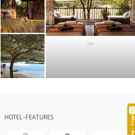
Spa
HOTEL-FEATURES
LR
.