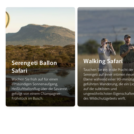
Walking Safari
Serengeti Ballon
Safari
Tauchen Sie ein in die Pracht der
Serengeti auf einer intimen neu
Wachen Sie früh auf für einen
Ebene während einer 90-minüti
einstündigen Sonnenaufgang,
geführten Wanderung, die ein Li
Heißluftballonflug über die Savanne,
auf die subtilsten und
gefolgt von einem Champagner-
ungewöhnlichsten Eigenschafte
Frühstück im Busch.
des Wildschutzgebiets wirft.