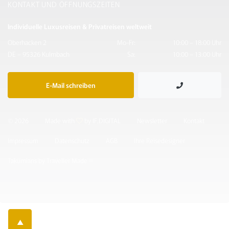
KONTAKT UND ÖFFNUNGSZEITEN
Individuelle Luxusreisen & Privatreisen weltweit
Oberhacken 2
Mo-Fr:
10:00 – 18:00 Uhr
DE – 95326 Kulmbach
Sa:
10:00 – 13:00 Uhr
E-Mail schreiben
© 2026
Made with
by IF.DIGITAL
Newsletter
Kontakt
Impressum
Datenschutz
AGB
Ihre Reisedesigner
Takumians by Traveller Made ®
▲