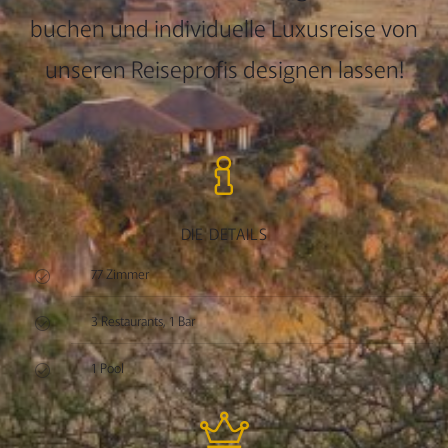
buchen und individuelle Luxusreise von
unseren Reiseprofis designen lassen!
DIE DETAILS
77 Zimmer
3 Restaurants, 1 Bar
1 Pool