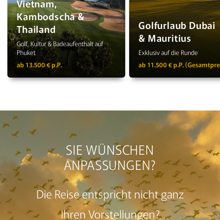
Vietnam,
Kambodscha &
Golfurlaub Dubai
Thailand
& Mauritius
Golf, Kultur & Badeaufenthalt auf
Phuket
Exklusiv auf die Runde
ab 13.500 € p.P.
ab 11.500 € p.P. (Gesamtpre
SIE WÜNSCHEN
ANPASSUNGEN?
Die Reise entspricht nicht ganz
Ihren Vorstellungen?