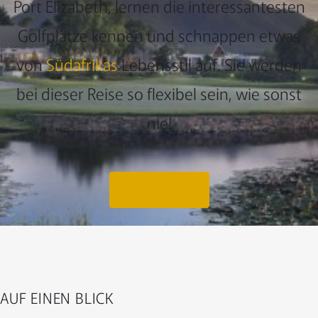
Port Elizabeth, lernen die interessantesten
Golfplätze kennen und schnappen etwas
von
Südafrikas
Lebensstil auf. Sie werden
bei dieser Reise so flexibel sein, wie sonst
nie!
Angebot anfragen
AUF EINEN BLICK