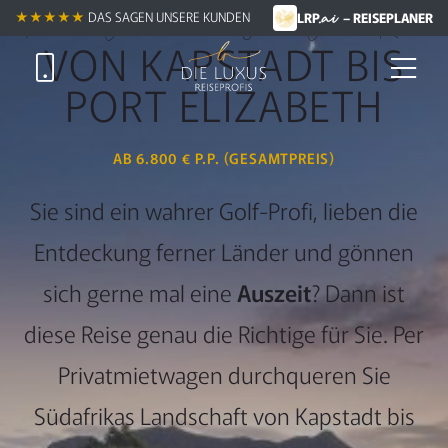
.ai
Private Golfreise entlang der Garten-Route
★★★★★
DAS SAGEN UNSERE KUNDEN
LRP
– REISEPLANER
VON KAPSTADT BIS
PORT ELIZABETH
AB 6.800 € P.P. (GESAMTPREIS)
Sie sind ein wahrer Golf-Profi, lieben die
Entdeckung ferner Länder und gönnen
sich gerne mal eine
Auszeit
? Dann ist
diese Reise genau die Richtige für Sie. Per
Privatmietwagen durchqueren Sie
Südafrikas Landschaft von Kapstadt bis