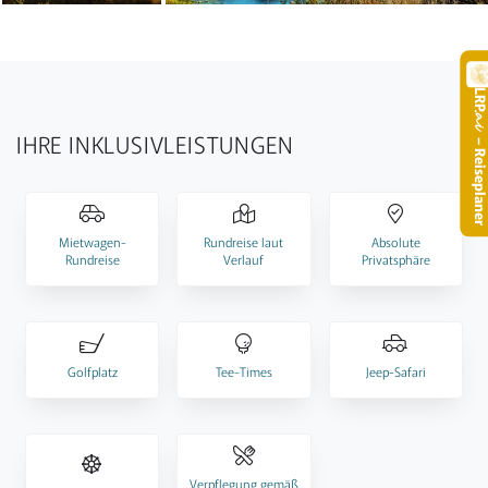
LR
.
IHRE INKLUSIVLEISTUNGEN
– Reisepla
Mietwagen-
Rundreise laut
Absolute
Rundreise
Verlauf
Privatsphäre
Golfplatz
Tee-Times
Jeep-Safari
Verpflegung gemäß