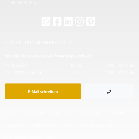
KONTAKT UND ÖFFNUNGSZEITEN
Individuelle Luxusreisen & Privatreisen weltweit
Oberhacken 2
Mo-Fr:
10:00 – 18:00 Uhr
DE – 95326 Kulmbach
Sa:
10:00 – 13:00 Uhr
E-Mail schreiben
© 2026
Made with
by IF.DIGITAL
Newsletter
Kontakt
Impressum
Datenschutz
AGB
Ihre Reisedesigner
Takumians by Traveller Made ®