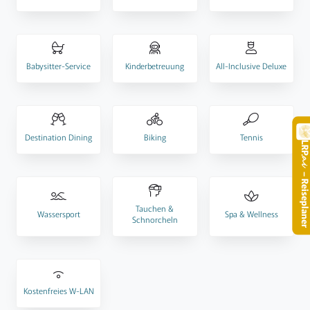
Babysitter-Service
Kinderbetreuung
All-Inclusive Deluxe
Destination Dining
Biking
Tennis
LR
.
– Reisepla
Tauchen &
Wassersport
Spa & Wellness
Schnorcheln
Kostenfreies W-LAN