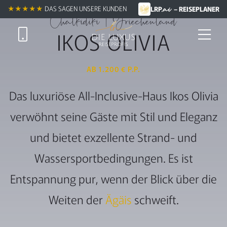
.ai
★★★★★ +
★★★★★
DAS SAGEN UNSERE KUNDEN
LRP
– REISEPLANER
Chalkidiki | Griechenland
IKOS OLIVIA
AB 1.200 € P.P.
Das luxuriöse All-Inclusive-Haus Ikos Olivia
verwöhnt seine Gäste mit Stil und Eleganz
und bietet exzellente Strand- und
Wassersportbedingungen. Es ist
Entspannung pur, wenn der Blick über die
Weiten der
Ägäis
schweift.