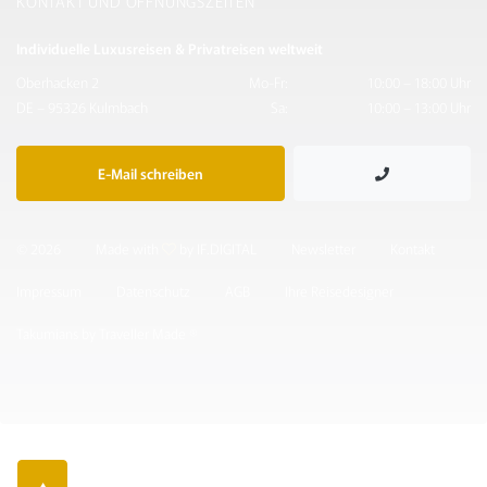
KONTAKT UND ÖFFNUNGSZEITEN
Individuelle Luxusreisen & Privatreisen weltweit
Oberhacken 2
Mo-Fr:
10:00 – 18:00 Uhr
DE – 95326 Kulmbach
Sa:
10:00 – 13:00 Uhr
E-Mail schreiben
© 2026
Made with
by IF.DIGITAL
Newsletter
Kontakt
Impressum
Datenschutz
AGB
Ihre Reisedesigner
Takumians by Traveller Made ®