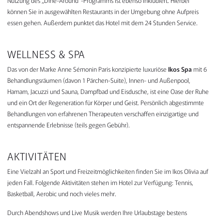
Nutzung des „Dine-Around“-Programms ist ebenso inkludiert. Hierbei
können Sie in ausgewählten Restaurants in der Umgebung ohne Aufpreis
essen gehen. Außerdem punktet das Hotel mit dem 24 Stunden Service.
WELLNESS & SPA
Das von der Marke Anne Sémonin Paris konzipierte luxuriöse
Ikos Spa
mit 6
Behandlungsräumen (davon 1 Pärchen-Suite), Innen- und Außenpool,
Hamam, Jacuzzi und Sauna, Dampfbad und Eisdusche, ist eine Oase der Ruhe
und ein Ort der Regeneration für Körper und Geist. Persönlich abgestimmte
Behandlungen von erfahrenen Therapeuten verschaffen einzigartige und
entspannende Erlebnisse (teils gegen Gebühr).
AKTIVITÄTEN
Eine Vielzahl an Sport und Freizeitmöglichkeiten finden Sie im Ikos Olivia auf
jeden Fall. Folgende Aktivitäten stehen im Hotel zur Verfügung: Tennis,
Basketball, Aerobic und noch vieles mehr.
Durch Abendshows und Live Musik werden Ihre Urlaubstage bestens