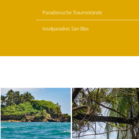
Paradiesische Traumstrände
Inselparadies San Blas