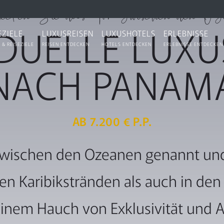
ecken Sie das Tor zwischen den Oz
IDUELLE LUXU
EZIELE
LUXUSREISEN
LUXUSHOTELS
ERLEBNISSE
 & REISEZIELE
REISEN ENTDECKEN
HOTELS ENTDECKEN
ERLEBNISSE ENTDECKEN
NACH PANAM
AB 7.200 € P.P.
wischen den Ozeanen genannt und 
en Karibikstränden als auch in de
einem Hauch von Exklusivität und A