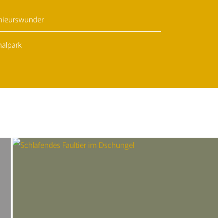
nieurswunder
nalpark