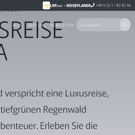
.ai
eanen
+49 9 22 1 / 82 42 16
LRP
– REISEPLANER
SREISE
BLOG
ÜBER UNS
NEWSLETTER
A
verspricht eine Luxusreise,
n tiefgrünen Regenwald
benteuer. Erleben Sie die