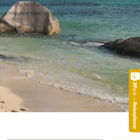
samten Indischen Ozean arbeiten zusammen, um
ie Kochfreuden! Allein die üppigen Aromen führen
erstützen Sie bei der Reiseplanung!
LRP
.a
– Reiseplaner