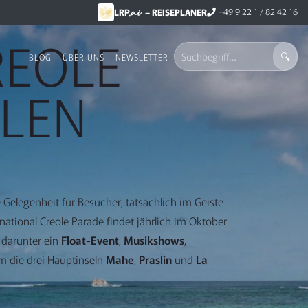
.ai
+49 9 22 1 / 82 42 16
LRP
– REISEPLANER
REOLE
BLOG
ÜBER UNS
NEWSLETTER
LLEN
e Gelegenheit für Besucher, tatsächlich im Geiste
rnational Creole Parade findet jährlich im Oktober
, darunter ein
Float-Event
,
Musikshows
,
 die drei Hauptinseln
Mahe
,
Praslin
und
La