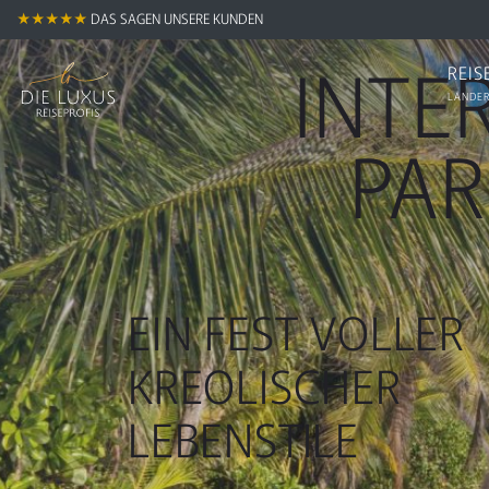
★★★★★
DAS SAGEN UNSERE KUNDEN
INTE
REIS
LÄNDER
PAR
EIN FEST VOLLER
KREOLISCHER
LEBENSTILE