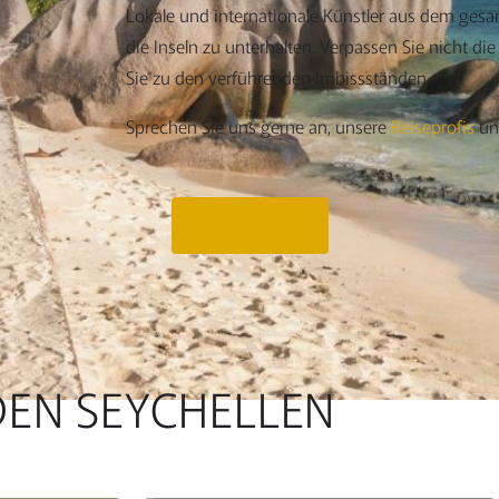
Lokale und internationale Künstler aus dem ge
die Inseln zu unterhalten. Verpassen Sie nicht d
Sie zu den verführenden Imbissständen.
Sprechen Sie uns gerne an, unsere
Reiseprofis
unt
Angebot anfragen
DEN SEYCHELLEN