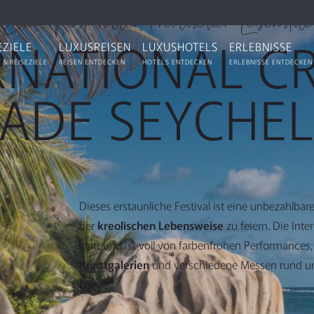
Ein Fest voller kreolischer Lebenstile
RNATIONAL C
EZIELE
LUXUSREISEN
LUXUSHOTELS
ERLEBNISSE
 & REISEZIELE
REISEN ENTDECKEN
HOTELS ENTDECKEN
ERLEBNISSE ENTDECKEN
ADE SEYCHE
Dieses erstaunliche Festival ist eine unbezahlbar
der
kreolischen Lebensweise
zu feiern. Die Inte
statt und ist voll von farbenfrohen Performances
Kunstgalerien
und verschiedene Messen rund um
Digue
.