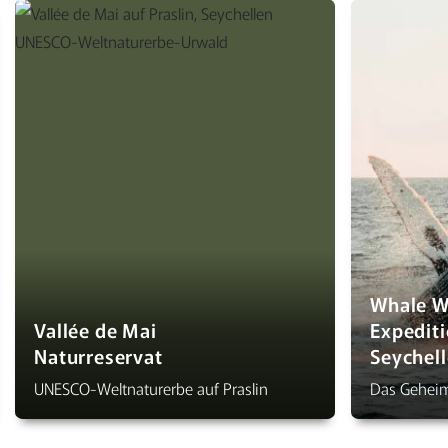
Whale W
Vallée de Mai
Expediti
Naturreservat
Seychel
UNESCO-Weltnaturerbe auf Praslin
Das Geheim