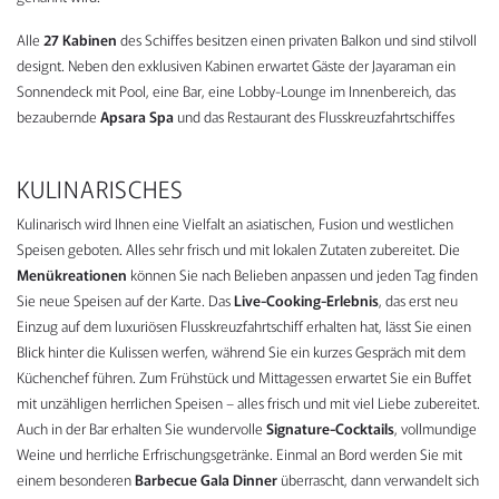
Alle
27 Kabinen
des Schiffes besitzen einen privaten Balkon und sind stilvoll
designt. Neben den exklusiven Kabinen erwartet Gäste der Jayaraman ein
Sonnendeck mit Pool, eine Bar, eine Lobby-Lounge im Innenbereich, das
bezaubernde
Apsara Spa
und das Restaurant des Flusskreuzfahrtschiffes
KULINARISCHES
Kulinarisch wird Ihnen eine Vielfalt an asiatischen, Fusion und westlichen
Speisen geboten. Alles sehr frisch und mit lokalen Zutaten zubereitet. Die
Menükreationen
können Sie nach Belieben anpassen und jeden Tag finden
Sie neue Speisen auf der Karte. Das
Live-Cooking-Erlebnis
, das erst neu
Einzug auf dem luxuriösen Flusskreuzfahrtschiff erhalten hat, lässt Sie einen
Blick hinter die Kulissen werfen, während Sie ein kurzes Gespräch mit dem
Küchenchef führen. Zum Frühstück und Mittagessen erwartet Sie ein Buffet
mit unzähligen herrlichen Speisen – alles frisch und mit viel Liebe zubereitet.
Auch in der Bar erhalten Sie wundervolle
Signature-Cocktails
, vollmundige
Weine und herrliche Erfrischungsgetränke. Einmal an Bord werden Sie mit
einem besonderen
Barbecue Gala Dinner
überrascht, dann verwandelt sich