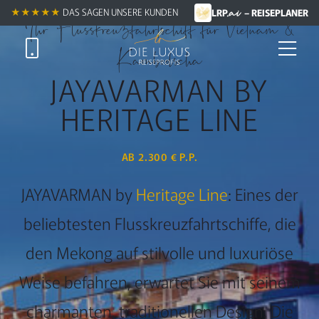
.ai
★★★★★ +
★★★★★
DAS SAGEN UNSERE KUNDEN
LRP
– REISEPLANER
Ihr Flusskreuzfahrtschiff für Vietnam &
Kambodscha
JAYAVARMAN BY
HERITAGE LINE
AB 2.300 € P.P.
JAYAVARMAN by
Heritage Line
: Eines der
beliebtesten Flusskreuzfahrtschiffe, die
den Mekong auf stilvolle und luxuriöse
Weise befahren, erwartet Sie mit seinem
charmanten, traditionellen Design. Die