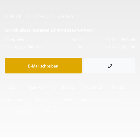
KONTAKT UND ÖFFNUNGSZEITEN
Individuelle Luxusreisen & Privatreisen weltweit
Oberhacken 2
Mo-Fr:
10:00 – 18:00 Uhr
DE – 95326 Kulmbach
Sa:
10:00 – 13:00 Uhr
E-Mail schreiben
© 2026
Made with
by IF.DIGITAL
Newsletter
Kontakt
Impressum
Datenschutz
AGB
Ihre Reisedesigner
Takumians by Traveller Made ®