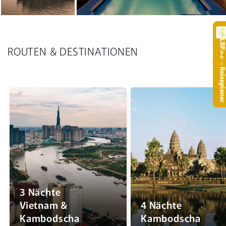
LR
ROUTEN & DESTINATIONEN
.
– Reisepla
3 Nächte
Vietnam &
4 Nächte
Kambodscha
Kambodscha