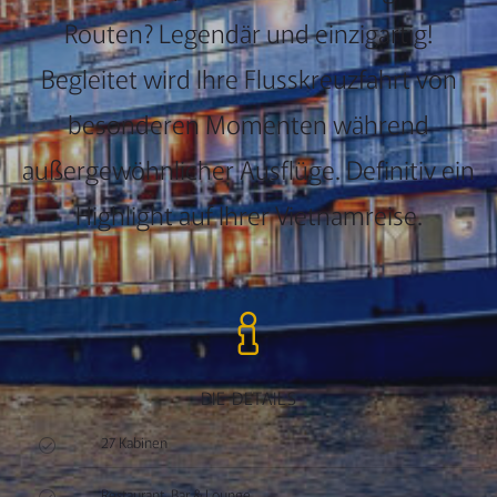
Routen? Legendär und einzigartig!
Begleitet wird Ihre Flusskreuzfahrt von
besonderen Momenten während
außergewöhnlicher Ausflüge. Definitiv ein
Highlight auf Ihrer Vietnamreise.
DIE DETAILS
27 Kabinen
Restaurant, Bar & Lounge