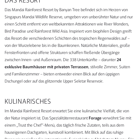
Das Mandai Rainforest Resort by Banyan Tree befindet sich im Herzen von
Singapurs Mandai Wildlife Reserve, umgeben von unberührter Natur und nur
einen Schritt entfernt von weltbekannten Attraktionen wie River Wonders,
Bird Paradise und Rainforest Wild Asia. Inspiriert vom biophilen Design greift
das Resort die verschiedenen Schichten des tropischen Regenwaldes auf –
von der Wurzelebene bis in die Baumkronen. Natürliche Materialien, große
Fensterfronten und offene Strukturen schaffen fließende Übergänge
zwischen Innen- und Außenraum. Die 338 Unterkünfte – darunter
24
exklusive Baumhäuser mit privaten Terrassen
, stilvolle Zimmer, Suiten
und Familienzimmer – bieten entweder einen Blick auf den üppigen
Dschungel oder auf das glitzernde Upper Seletar Reservoir.
KULINARISCHES
Im Mandai Rainforest Resort erwartet Sie eine kulinarische Vielfalt, die von
der Natur inspiriert ist. Das Spezialitätenrestaurant
Forage
verwöhnt Sie mit
einem „Trust the Chef“-Menü, das täglich frische Zutaten, teils aus dem
hauseigenen Dachgarten, kunstvoll kombiniert. Mit Blick auf das ruhige