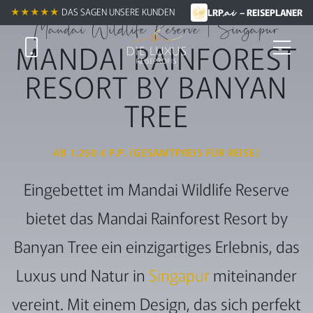
.ai
★★★★★
★★★★★
DAS SAGEN UNSERE KUNDEN
LRP
– REISEPLANER
Mandai Wildlife Reserve | Singapur
MANDAI RAINFOREST
RESORT BY BANYAN
TREE
AB 1.250 € P.P. (GESAMTPREIS FÜR REISE)
Eingebettet im Mandai Wildlife Reserve
bietet das Mandai Rainforest Resort by
Banyan Tree ein einzigartiges Erlebnis, das
Luxus und Natur in
Singapur
miteinander
vereint. Mit einem Design, das sich perfekt