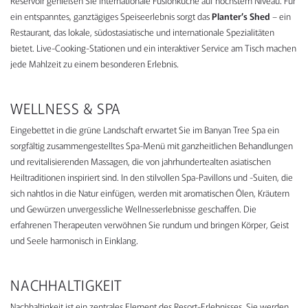
Reservoir genießen Sie internationale Fusionküche auf höchstem Niveau. Für
ein entspanntes, ganztägiges Speiseerlebnis sorgt das
Planter’s Shed
– ein
Restaurant, das lokale, südostasiatische und internationale Spezialitäten
bietet. Live-Cooking-Stationen und ein interaktiver Service am Tisch machen
jede Mahlzeit zu einem besonderen Erlebnis.
WELLNESS & SPA
Eingebettet in die grüne Landschaft erwartet Sie im Banyan Tree Spa ein
sorgfältig zusammengestelltes Spa-Menü mit ganzheitlichen Behandlungen
und revitalisierenden Massagen, die von jahrhundertealten asiatischen
Heiltraditionen inspiriert sind. In den stilvollen Spa-Pavillons und -Suiten, die
sich nahtlos in die Natur einfügen, werden mit aromatischen Ölen, Kräutern
und Gewürzen unvergessliche Wellnesserlebnisse geschaffen. Die
erfahrenen Therapeuten verwöhnen Sie rundum und bringen Körper, Geist
und Seele harmonisch in Einklang.
NACHHALTIGKEIT
Nachhaltigkeit ist ein zentrales Element des Resort-Erlebnisses. Sie werden