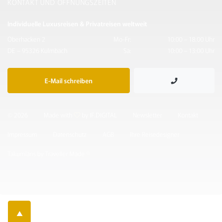
KONTAKT UND ÖFFNUNGSZEITEN
Individuelle Luxusreisen & Privatreisen weltweit
Oberhacken 2
Mo-Fr:
10:00 – 18:00 Uhr
DE – 95326 Kulmbach
Sa:
10:00 – 13:00 Uhr
E-Mail schreiben
© 2026
Made with
by IF.DIGITAL
Newsletter
Kontakt
Impressum
Datenschutz
AGB
Ihre Reisedesigner
Takumians by Traveller Made ®
▲