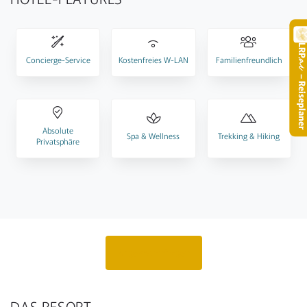
LR
Concierge-Service
Kostenfreies W-LAN
Familienfreundlich
.
– Reisepla
Absolute
Spa & Wellness
Trekking & Hiking
Privatsphäre
Angebot anfragen
DAS RESORT