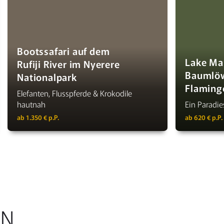
Bootssafari auf dem
Lake Ma
Rufiji River im Nyerere
Baumlö
Nationalpark
Flaming
Elefanten, Flusspferde & Krokodile
hautnah
Ein Paradie
ab 1.350 € p.P.
ab 620 € p.P.
IN