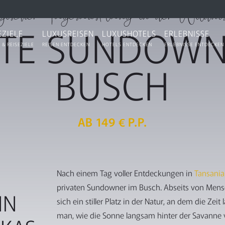
scher Tagesausklang in der Wildni
ATE SUNDOWN
EZIELE
LUXUSREISEN
LUXUSHOTELS
ERLEBNISSE
 & REISEZIELE
REISEN ENTDECKEN
HOTELS ENTDECKEN
ERLEBNISSE ENTDECKEN
BUSCH
AB 149 € P.P.
Nach einem Tag voller Entdeckungen in
Tansani
privaten Sundowner im Busch. Abseits von Mens
IN
sich ein stiller Platz in der Natur, an dem die Ze
man, wie die Sonne langsam hinter der Savanne