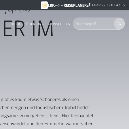
.ai
s Afrikas
+49 9 22 1 / 82 42 16
LRP
– REISEPLANER
ER IM
BLOG
ÜBER UNS
NEWSLETTER
a
gibt es kaum etwas Schöneres als einen
chenmengen und touristischem Trubel findet
it langsamer zu vergehen scheint. Hier beobachtet
 verschwindet und den Himmel in warme Farben