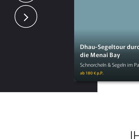
Dhau-Segeltour dur
die Menai Bay
Schnorcheln & Segeln im Pa
ab 180 € p.P.
I