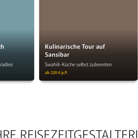
ch
Kulinarische Tour auf
Sansibar
radies
Swahili-Küche selbst zubereiten
ab 220 € p.P.
HRE REISEZEITGESTALTER