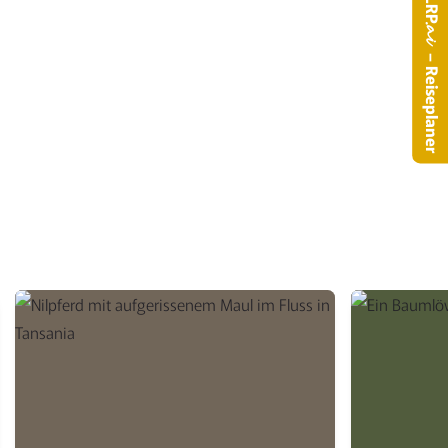
LRP
.a
– Reiseplaner