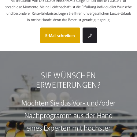
Als Inhaberin von DIE LUXUS REISEPROFIS sorge ich bei meinen Gästen für
sprachlose Momente. Meine Leidenschaft ist die Erfüllung individueller Wünsche
und besonderer Reise-Erlebnisse. Legen Sie Ihren unvergesslichen Luxus-Urlaub
in meine Hände, denn das Beste ist gerade gut genug.
E-Mail schreiben
SIE WÜNSCHEN
ERWEITERUNGEN?
Möchten Sie das Vor- und/oder
Nachprogramm aus der Hand
eines Experten mit höchster