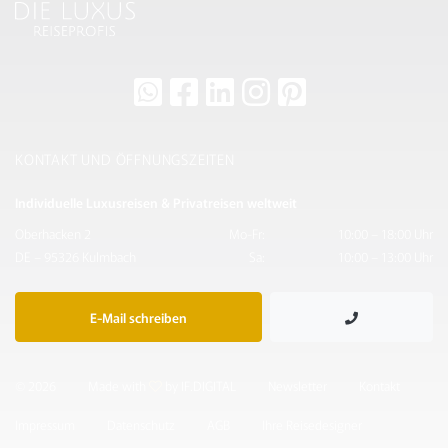
KONTAKT UND ÖFFNUNGSZEITEN
Individuelle Luxusreisen & Privatreisen weltweit
Oberhacken 2
Mo-Fr:
10:00 – 18:00 Uhr
DE – 95326 Kulmbach
Sa:
10:00 – 13:00 Uhr
E-Mail schreiben
© 2026
Made with
by IF.DIGITAL
Newsletter
Kontakt
Impressum
Datenschutz
AGB
Ihre Reisedesigner