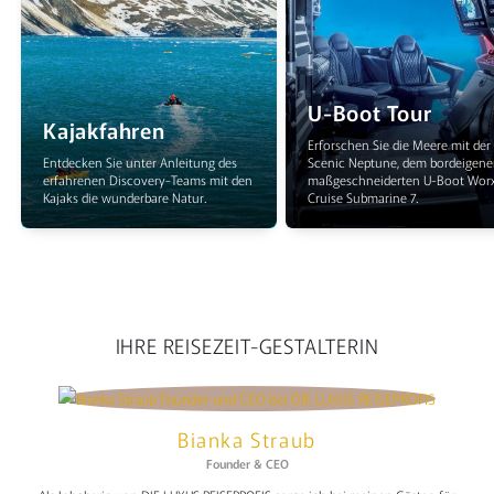
U-Boot Tour
Kajakfahren
Erforschen Sie die Meere mit der
Entdecken Sie unter Anleitung des
Scenic Neptune, dem bordeigene
erfahrenen Discovery-Teams mit den
maßgeschneiderten U-Boot Wor
Kajaks die wunderbare Natur.
Cruise Submarine 7.
IHRE REISEZEIT-GESTALTERIN
Bianka Straub
Founder & CEO