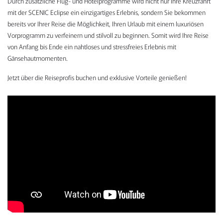
Durch zusätzliche Flug- und Hotelprogramme wird nicht nur Ihre Kreuzfahrt
mit der SCENIC Eclipse ein einzigartiges Erlebnis, sondern Sie bekommen
bereits vor Ihrer Reise die Möglichkeit, Ihren Urlaub mit einem luxuriösen
Vorprogramm zu verfeinern und stilvoll zu beginnen. Somit wird Ihre Reise
von Anfang bis Ende ein nahtloses und stressfreies Erlebnis mit
Gänsehautmomenten.
Jetzt über die Reiseprofis buchen und exklusive Vorteile genießen!