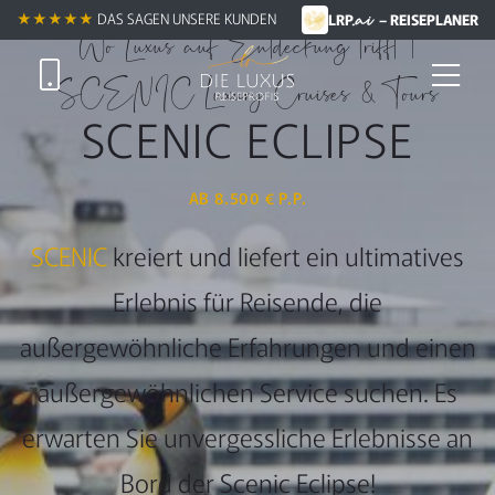
.ai
★★★★★★
★★★★★
DAS SAGEN UNSERE KUNDEN
LRP
– REISEPLANER
Wo Luxus auf Entdeckung trifft |
SCENIC Luxury Cruises & Tours
SCENIC ECLIPSE
AB 8.500 € P.P.
SCENIC
kreiert und liefert ein ultimatives
Erlebnis für Reisende, die
außergewöhnliche Erfahrungen und einen
außergewöhnlichen Service suchen. Es
erwarten Sie unvergessliche Erlebnisse an
Bord der Scenic Eclipse!