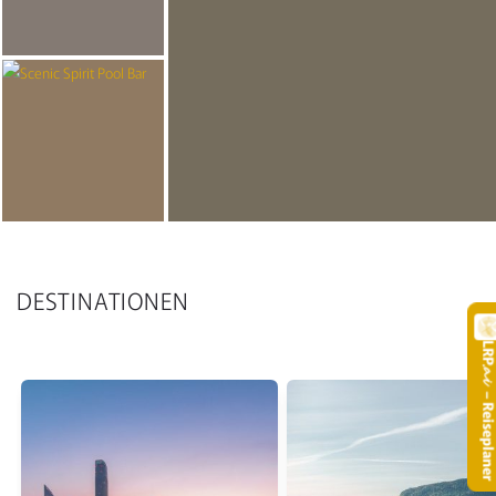
DESTINATIONEN
LR
.
– Reisepla