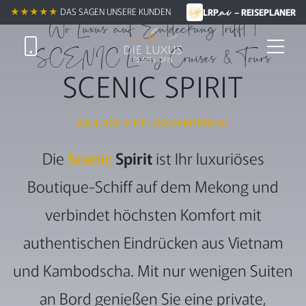
.ai
★★★★★
★★★★★
DAS SAGEN UNSERE KUNDEN
LRP
– REISEPLANER
Wo Luxus auf Entdeckung trifft |
SCENIC Luxury Cruises & Tours
SCENIC SPIRIT
AB 4.200 € P.P. (GESAMTPREIS)
Die
Scenic
Spirit
ist Ihr luxuriöses
Boutique-Schiff auf dem Mekong und
verbindet höchsten Komfort mit
authentischen Eindrücken aus Vietnam
und Kambodscha. Mit nur wenigen Suiten
an Bord genießen Sie eine private,