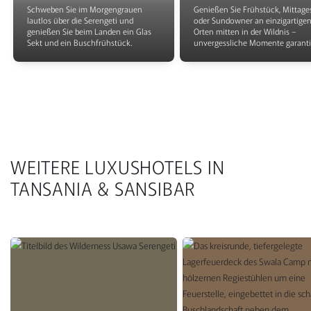
Schweben Sie im Morgengrauen
Genießen Sie Frühstück, Mittage
lautlos über die Serengeti und
oder Sundowner an einzigartige
genießen Sie beim Landen ein Glas
Orten mitten in der Wildnis –
Sekt und ein Buschfrühstück.
unvergessliche Momente garantie
WEITERE LUXUSHOTELS IN
TANSANIA & SANSIBAR