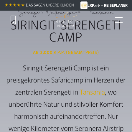
.ai
★★★★★
★★★★★
DAS SAGEN UNSERE KUNDEN
LRP
– REISEPLANER
Serengeti Nationalpark | Tansania
SIRINGIT SERENGETI
CAMP
AB 3.000 € P.P. (GESAMTPREIS)
Siringit Serengeti Camp ist ein
preisgekröntes Safaricamp im Herzen der
zentralen Serengeti in
Tansania
, wo
unberührte Natur und stilvoller Komfort
harmonisch aufeinandertreffen. Nur
wenige Kilometer vom Seronera Airstrip