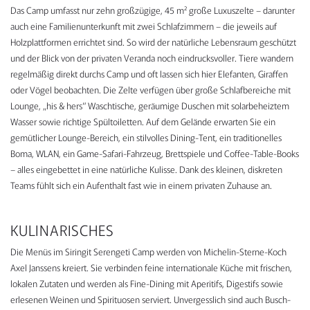
Das Camp umfasst nur zehn großzügige, 45 m² große Luxuszelte – darunter
auch eine Familienunterkunft mit zwei Schlafzimmern – die jeweils auf
Holzplattformen errichtet sind. So wird der natürliche Lebensraum geschützt
und der Blick von der privaten Veranda noch eindrucksvoller. Tiere wandern
regelmäßig direkt durchs Camp und oft lassen sich hier Elefanten, Giraffen
oder Vögel beobachten. Die Zelte verfügen über große Schlafbereiche mit
Lounge, „his & hers“ Waschtische, geräumige Duschen mit solarbeheiztem
Wasser sowie richtige Spültoiletten. Auf dem Gelände erwarten Sie ein
gemütlicher Lounge-Bereich, ein stilvolles Dining-Tent, ein traditionelles
Boma, WLAN, ein Game-Safari-Fahrzeug, Brettspiele und Coffee-Table-Books
– alles eingebettet in eine natürliche Kulisse. Dank des kleinen, diskreten
Teams fühlt sich ein Aufenthalt fast wie in einem privaten Zuhause an.
KULINARISCHES
Die Menüs im Siringit Serengeti Camp werden von Michelin-Sterne-Koch
Axel Janssens kreiert. Sie verbinden feine internationale Küche mit frischen,
lokalen Zutaten und werden als Fine-Dining mit Aperitifs, Digestifs sowie
erlesenen Weinen und Spirituosen serviert. Unvergesslich sind auch Busch-