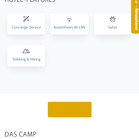
.
– Reisepla
Concierge-Service
Kostenfreies W-LAN
Safari
Trekking & Hiking
Angebot anfragen
DAS CAMP