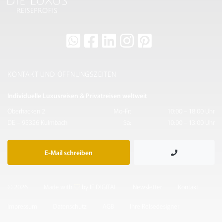
KONTAKT UND ÖFFNUNGSZEITEN
Individuelle Luxusreisen & Privatreisen weltweit
Oberhacken 2
Mo-Fr:
10:00 – 18:00 Uhr
DE – 95326 Kulmbach
Sa:
10:00 – 13:00 Uhr
E-Mail schreiben
© 2026
Made with
by IF.DIGITAL
Newsletter
Kontakt
Impressum
Datenschutz
AGB
Ihre Reisedesigner