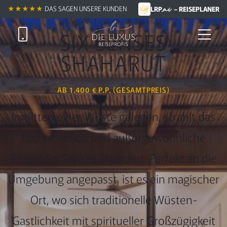
.ai
★★★★★★
★★★★★
DAS SAGEN UNSERE KUNDEN
LRP
– REISEPLANER
Negev-Wüste | Israel
SIX SENSES
SHAHARUT
AB 1.400 € P.P. (GESAMTPREIS)
Inmitten einer Wüste gelegen, strahlt das
faszinierende und außergewöhnliche
Resort Six Senses Shaharut. Perfekt an die
Umgebung angepasst, ist es ein magischer
Ort, wo sich traditionelle Wüsten-
Gastlichkeit mit spiritueller Großzügigkeit