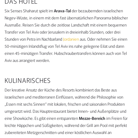
DAS HOTEL
Six Senses Shaharut spielt im
Arava-Tal
der bezaubernden israelischen
Negev-Wüste, in einem mit dem fast übernatürlichen Panorama biblischer
Ausmaße. Reisen Sie durch die zeitlose Landschaft mit einem bequemen
Transfer von Tel Aviv oder Jerusalem in dreieinhalb Stunden, oder drei
Stunden von Petra im Nachbarland
Jordanien
aus. Oder nehmen Sie einen
50-minütigen Inlandsflug von Tel Aviv ins nahe gelegene Eilat und dann
einen 45-minütigen Transfer. Hubschraubertransfers können auch von Tel
Aviv aus arrangiert werden.
KULINARISCHES
Der kreative Ansatz der Küche des Resorts kombiniert das Beste aus
israelischen und mediterranen Einflüssen, während die Philosophie von
„Essen mit sechs Sinnen“ mit lokalen, frischen und saisonalen Produkten
umgesetzt wird. Das Hauptrestaurant bietet Innen- und Außenplätze und
eine Showküche. Es gibt einen entspannten
Mezze-Bereich
im Freien für
leichte Häppchen und Süßigkeiten, während der Grill am Pool mit perfekt
zubereiteten Metzgerschnitten und einer köstlichen Auswahl an