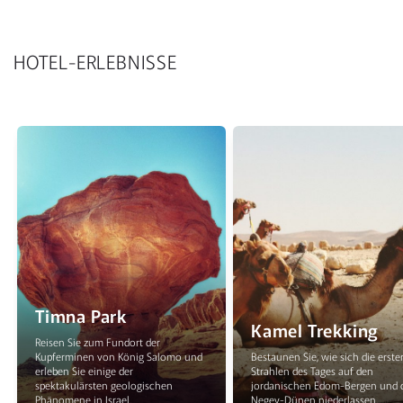
HOTEL-ERLEBNISSE
Timna Park
Kamel Trekking
Reisen Sie zum Fundort der
Kupferminen von König Salomo und
Bestaunen Sie, wie sich die erste
erleben Sie einige der
Strahlen des Tages auf den
spektakulärsten geologischen
jordanischen Edom-Bergen und 
Phänomene in Israel.
Negev-Dünen niederlassen.