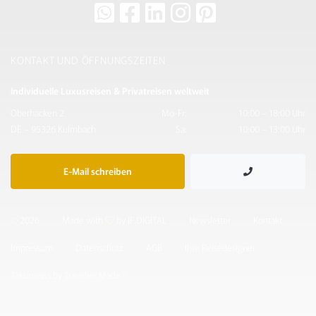
KONTAKT UND ÖFFNUNGSZEITEN
Individuelle Luxusreisen & Privatreisen weltweit
Oberhacken 2
Mo-Fr:
10:00 – 18:00 Uhr
DE – 95326 Kulmbach
Sa:
10:00 – 13:00 Uhr
E-Mail schreiben
© 2026
Made with
by IF.DIGITAL
Newsletter
Kontakt
Impressum
Datenschutz
AGB
Ihre Reisedesigner
Takumians by Traveller Made ®