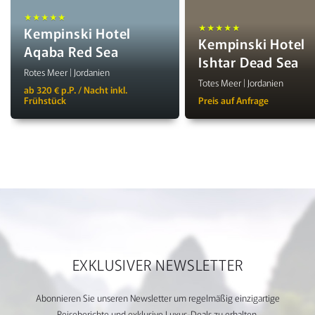
★★★★★
★★★★★
Kempinski Hotel
Kempinski Hotel
Aqaba Red Sea
Ishtar Dead Sea
Rotes Meer | Jordanien
Totes Meer | Jordanien
ab 320 € p.P. / Nacht inkl.
Frühstück
Preis auf Anfrage
EXKLUSIVER NEWSLETTER
Abonnieren Sie unseren Newsletter um regelmäßig einzigartige
Reiseberichte und exklusive Luxus-Deals zu erhalten.