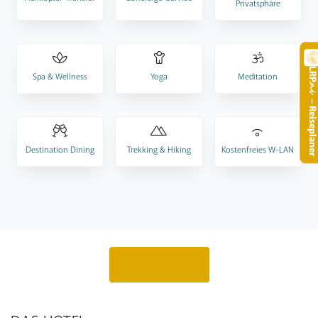
Privatsphäre
LR
Spa & Wellness
Yoga
Meditation
.
– Reisepla
Destination Dining
Trekking & Hiking
Kostenfreies W-LAN
Angebot anfragen