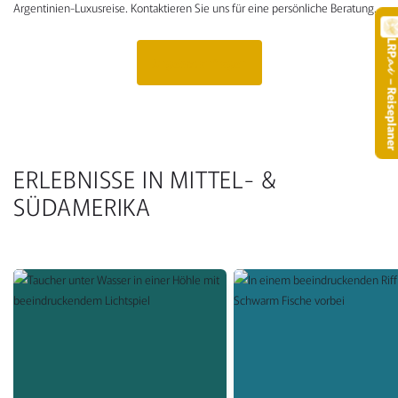
Argentinien-Luxusreise. Kontaktieren Sie uns für eine persönliche Beratung.
LR
Angebot anfragen
.
– Reisepla
ERLEBNISSE IN MITTEL- &
SÜDAMERIKA