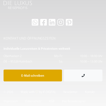
KONTAKT UND ÖFFNUNGSZEITEN
Individuelle Luxusreisen & Privatreisen weltweit
Oberhacken 2
Mo-Fr:
10:00 – 18:00 Uhr
DE – 95326 Kulmbach
Sa:
10:00 – 13:00 Uhr
E-Mail schreiben
© 2026
Made with
by IF.DIGITAL
Newsletter
Kontakt
Impressum
Datenschutz
AGB
Ihre Reisedesigner