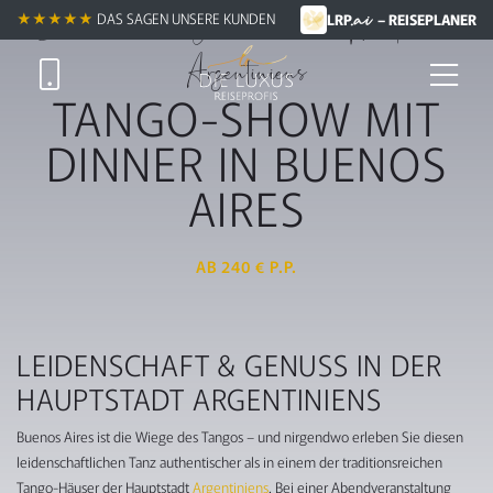
.ai
Leidenschaft & Genuss in der Hauptstadt
★★★★★
DAS SAGEN UNSERE KUNDEN
LRP
– REISEPLANER
Argentiniens
TANGO-SHOW MIT
DINNER IN BUENOS
AIRES
AB 240 € P.P.
LEIDENSCHAFT & GENUSS IN DER
HAUPTSTADT ARGENTINIENS
Buenos Aires ist die Wiege des Tangos – und nirgendwo erleben Sie diesen
leidenschaftlichen Tanz authentischer als in einem der traditionsreichen
Tango-Häuser der Hauptstadt
Argentiniens
. Bei einer Abendveranstaltung