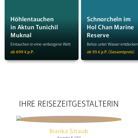
Höhlentauchen
Schnorcheln im
in Aktun Tunichil
Hol Chan Marine
Muknal
Reserve
Eintauchen in eine verborgene Welt
Belize unter Wasser entdecke
ab 699 € p.P.
ab 95 € p.P. (Gesamtpreis)
IHRE REISEZEITGESTALTERIN
Bianka Straub
Founder & CEO