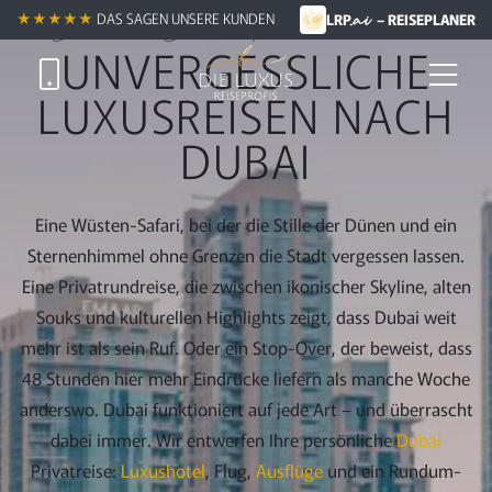
.ai
Zum
Exklusive Dubai-Privatreisen buchen
★★★★★
DAS SAGEN UNSERE KUNDEN
LRP
– REISEPLANER
Hauptinhalt
UNVERGESSLICHE
springen
LUXUSREISEN NACH
DUBAI
Eine Wüsten-Safari, bei der die Stille der Dünen und ein
Sternenhimmel ohne Grenzen die Stadt vergessen lassen.
Eine Privatrundreise, die zwischen ikonischer Skyline, alten
Souks und kulturellen Highlights zeigt, dass Dubai weit
mehr ist als sein Ruf. Oder ein Stop-Over, der beweist, dass
48 Stunden hier mehr Eindrücke liefern als manche Woche
anderswo. Dubai funktioniert auf jede Art – und überrascht
dabei immer. Wir entwerfen Ihre persönliche
Dubai
Privatreise:
Luxushotel
, Flug,
Ausflüge
und ein Rundum-