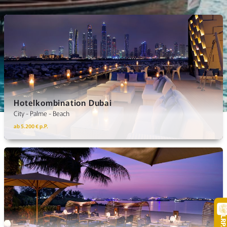
Hotelkombination Dubai
City - Palme - Beach
ab 5.200 € p.P.
LR