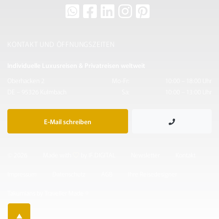
KONTAKT UND ÖFFNUNGSZEITEN
Individuelle Luxusreisen & Privatreisen weltweit
Oberhacken 2
Mo-Fr:
10:00 – 18:00 Uhr
DE – 95326 Kulmbach
Sa:
10:00 – 13:00 Uhr
E-Mail schreiben
© 2026
Made with
by IF.DIGITAL
Newsletter
Kontakt
Impressum
Datenschutz
AGB
Ihre Reisedesigner
Takumians by Traveller Made ®
▲