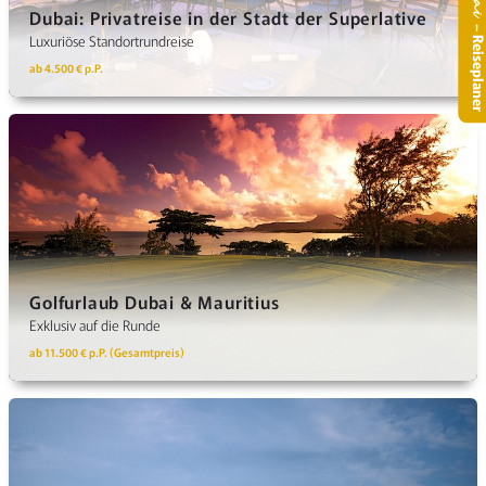
.
Dubai: Privatreise in der Stadt der Superlative
– Reisepla
Luxuriöse Standortrundreise
ab 4.500 € p.P.
Golfurlaub Dubai & Mauritius
Exklusiv auf die Runde
ab 11.500 € p.P. (Gesamtpreis)