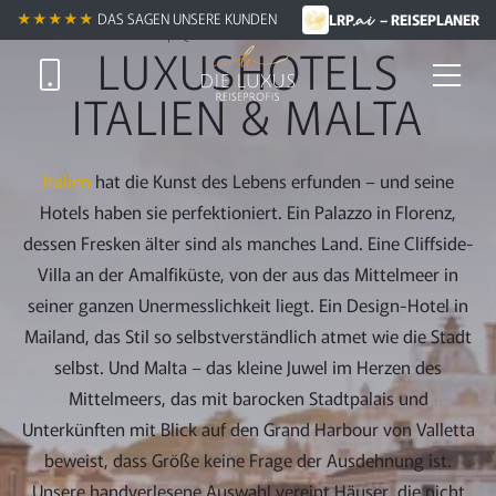
.ai
Zum
Reisen entdecken
★★★★★
DAS SAGEN UNSERE KUNDEN
LRP
– REISEPLANER
Hauptinhalt
LUXUSHOTELS
springen
ITALIEN & MALTA
Italien
hat die Kunst des Lebens erfunden – und seine
Hotels haben sie perfektioniert. Ein Palazzo in Florenz,
dessen Fresken älter sind als manches Land. Eine Cliffside-
Villa an der Amalfiküste, von der aus das Mittelmeer in
seiner ganzen Unermesslichkeit liegt. Ein Design-Hotel in
Mailand, das Stil so selbstverständlich atmet wie die Stadt
selbst. Und Malta – das kleine Juwel im Herzen des
Mittelmeers, das mit barocken Stadtpalais und
Unterkünften mit Blick auf den Grand Harbour von Valletta
beweist, dass Größe keine Frage der Ausdehnung ist.
Unsere handverlesene Auswahl vereint Häuser, die nicht