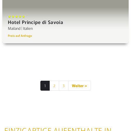
★★★★★
Hotel Principe di Savoia
Mailand | Italien
Preis auf Anfrage
1
2
3
Weiter »
SEITENNUMMERIE
DER
BEITRÄGE
EINZIGARTIGE AUFENTHALTE IN