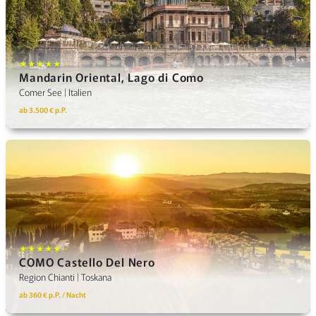
★★★★★ +
Mandarin Oriental, Lago di Como
Comer See | Italien
ab 3.500 € p.P.
★★★★★ +
COMO Castello Del Nero
Region Chianti | Toskana
ab 360 € p.P. / Nacht