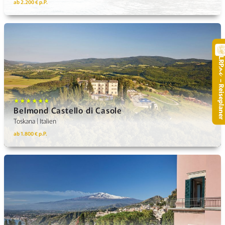
ab 2.200 € p.P.
LR
.
– Reisepla
★★★★★★
Belmond Castello di Casole
Toskana | Italien
ab 1.800 € p.P.