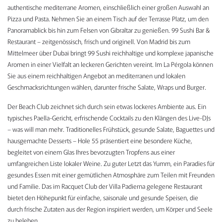
authentische mediterrane Aromen, einschließlich einer großen Auswahl an
Pizza und Pasta. Nehmen Sie an einem Tisch auf der Terrasse Platz, um den
Panoramablick bis hin zum Felsen von Gibraltar zu genießen. 99 Sushi Bar &
Restaurant – zeitgenössisch, frisch und originell. Von Madrid bis zum
Mittelmeer über Dubai bringt 99 Sushi reichhaltige und komplexe japanische
Aromen in einer Vielfalt an leckeren Gerichten vereint. Im La Pérgola können
Sie aus einem reichhaltigen Angebot an mediterranen und lokalen
Geschmacksrichtungen wählen, darunter frische Salate, Wraps und Burger.
Der Beach Club zeichnet sich durch sein etwas lockeres Ambiente aus. Ein
typisches Paella-Gericht, erfrischende Cocktails zu den Klängen des Live-DJs
– was will man mehr. Traditionelles Frühstück, gesunde Salate, Baguettes und
hausgemachte Desserts – Hole 55 präsentiert eine besondere Küche,
begleitet von einem Glas Ihres bevorzugten Tropfens aus einer
umfangreichen Liste lokaler Weine. Zu guter Letzt das Yumm, ein Paradies für
gesundes Essen mit einer gemütlichen Atmosphäre zum Teilen mit Freunden
und Familie. Das im Racquet Club der Villa Padierna gelegene Restaurant
bietet den Höhepunkt für einfache, saisonale und gesunde Speisen, die
durch frische Zutaten aus der Region inspiriert werden, um Körper und Seele
zu beleben.