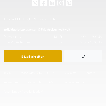
KONTAKT UND ÖFFNUNGSZEITEN
Individuelle Luxusreisen & Privatreisen weltweit
Oberhacken 2
Mo-Fr:
10:00 – 18:00 Uhr
DE – 95326 Kulmbach
Sa:
10:00 – 13:00 Uhr
E-Mail schreiben
© 2026
Made with
by IF.DIGITAL
Newsletter
Kontakt
Impressum
Datenschutz
AGB
Ihre Reisedesigner
Takumians by Traveller Made ®