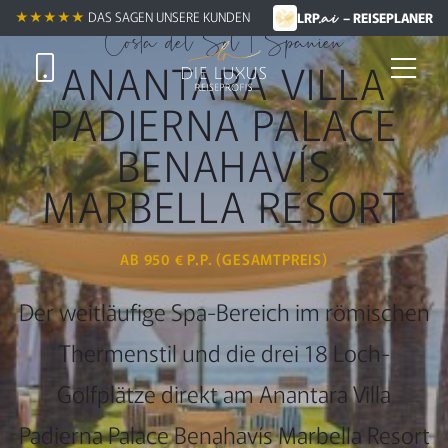
.ai
★★★★★ +
★★★★★
DAS SAGEN UNSERE KUNDEN
LRP
– REISEPLANER
Costa del Sol | Spanien
ANANTARA VILLA
PADIERNA PALACE
BENAHAVÍS
MARBELLA RESORT
AB 950 € P.P. (GESAMTPREIS)
Der weitläufige Spa-Bereich im römischen
Thermenstil und die drei 18 Loch-
Golfplätze direkt am Anantara Villa
Padierna Palace Benahavís Marbella Resort