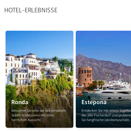
HOTEL-ERLEBNISSE
Ronda
Estepona
Besuchen Sie eine der bekanntesten
Entdecken Sie mit einem Segelb
Städte Andalusiens mit einer
das alte Fischerdorf und probier
herrlichen Aussicht.
Sie fangfrische Jakobsmuscheln.