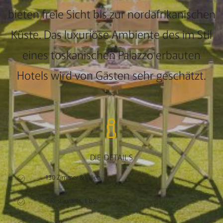
bieten freie Sicht bis zur nordafrikanischen
Küste. Das luxuriöse Ambiente des im Stil
eines toskanischen Palazzo erbauten
Hotels wird von Gästen sehr geschätzt.
DIE DETAILS
130 Zimmer & Villen
5 Restaurants, 1 Bar