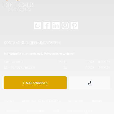
KONTAKT UND ÖFFNUNGSZEITEN
Individuelle Luxusreisen & Privatreisen weltweit
Oberhacken 2
Mo-Fr:
10:00 – 18:00 Uhr
DE – 95326 Kulmbach
Sa:
10:00 – 13:00 Uhr
E-Mail schreiben
© 2026
Made with
by IF.DIGITAL
Newsletter
Kontakt
Impressum
Datenschutz
AGB
Ihre Reisedesigner