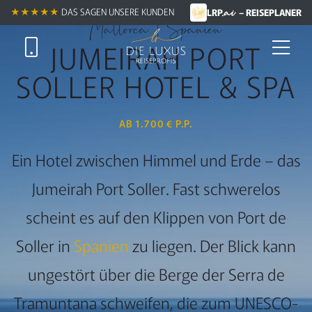
.ai
★★★★★ +
★★★★★
DAS SAGEN UNSERE KUNDEN
LRP
– REISEPLANER
Mallorca | Spanien
JUMEIRAH PORT
SOLLER HOTEL & SPA
AB 1.700 € P.P.
Ein Hotel zwischen Himmel und Erde – das
Jumeirah Port Soller. Fast schwerelos
scheint es auf den Klippen von Port de
Soller in
Spanien
zu liegen. Der Blick kann
ungestört über die Berge der Serra de
Tramuntana schweifen, die zum UNESCO-