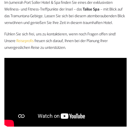
Im Jumeirah Port Soller Hotel & Spa finden Sie eines der exklusivsten
Wellness- und Fitness-Treffpunkte der Insel – das
Talise Spa
– mit Blick auf
das Tramuntana Gebirge. Lassen Sie sich bei diesem atemberaubenden Blick
verwöhnen und genießen Sie Ihre Zeit in diesem traumhaften Hotel.
Fühlen Sie sich frei, uns zu kontaktieren, wenn noch Fragen offen sind!
Unsere
Reiseprofis
freuen sich darauf, Ihnen bei der Planung Ihrer
unvergesslichen Reise zu unterstützen.