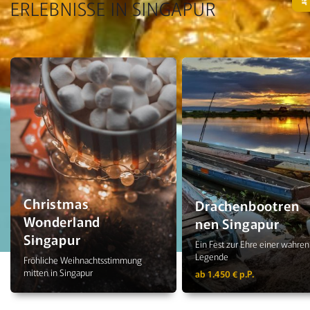
ERLEBNISSE IN SINGAPUR
Christmas
Drachenbootren
Wonderland
nen Singapur
Singapur
Ein Fest zur Ehre einer wahren
Legende
Fröhliche Weihnachtsstimmung
mitten in Singapur
ab 1.450 € p.P.