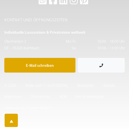
KONTAKT UND ÖFFNUNGSZEITEN
Individuelle Luxusreisen & Privatreisen weltweit
Oberhacken 2
Mo-Fr:
10:00 – 18:00 Uhr
DE – 95326 Kulmbach
Sa:
10:00 – 13:00 Uhr
E-Mail schreiben
© 2026
Made with
by IF.DIGITAL
Newsletter
Kontakt
Impressum
Datenschutz
AGB
Ihre Reisedesigner
Takumians by Traveller Made ®
▲