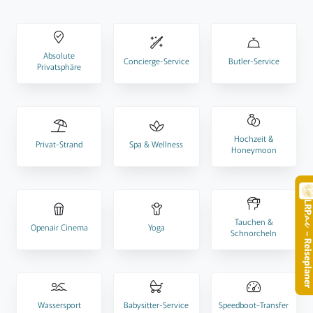
Absolute
Concierge-Service
Butler-Service
Privatsphäre
Hochzeit &
Privat-Strand
Spa & Wellness
Honeymoon
LR
.
Tauchen &
Openair Cinema
Yoga
Schnorcheln
– Reisepla
Wassersport
Babysitter-Service
Speedboot-Transfer