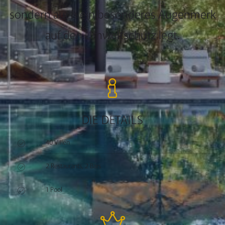
sondern auch ein besonderes Augenmerk
auf den Umweltschutz legt.
DIE DETAILS
40 Villen
2 Restaurants, 2 Bars
1 Pool