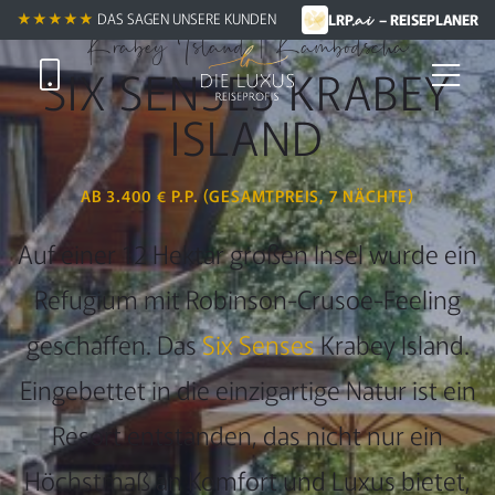
.ai
★★★★★ +
★★★★★
DAS SAGEN UNSERE KUNDEN
LRP
– REISEPLANER
Krabey Island | Kambodscha
SIX SENSES KRABEY
ISLAND
AB 3.400 € P.P. (GESAMTPREIS, 7 NÄCHTE)
Auf einer 12 Hektar großen Insel wurde ein
Refugium mit Robinson-Crusoe-Feeling
geschaffen. Das
Six Senses
Krabey Island.
Eingebettet in die einzigartige Natur ist ein
Resort entstanden, das nicht nur ein
Höchstmaß an Komfort und Luxus bietet,