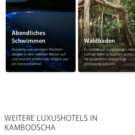
Abendliches
Schwimmen
Waldbaden
Hunderte von winzigen Plankton
Es wird davon ausgegangen, dass
steigen in dem warmen Wasser auf
sich die Nähe zu Bäumen positiv
und sind ein schillernder Anblick wie
die körperliche und geistige
ein Sternenhimmel.
Verfassung auswirkt.
WEITERE LUXUSHOTELS IN
KAMBODSCHA