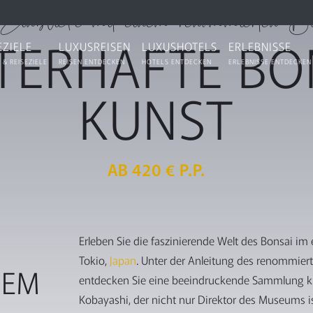
 Einblicke mit einem renommierten Bo
TERHAFTE BO
EZIELE
LUXUSREISEN
LUXUSHOTELS
ERLEBNISSE
 & REISEZIELE
REISEN ENTDECKEN
HOTELS ENTDECKEN
ERLEBNISSE ENTDECKEN
KUNST
AB 420 € P.P.
Erleben Sie die faszinierende Welt des Bonsai im
Tokio,
Japan
. Unter der Anleitung des renommier
NEM
entdecken Sie eine beeindruckende Sammlung kun
Kobayashi, der nicht nur Direktor des Museums is