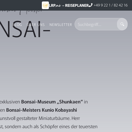
.ai
nsai-Meister
+49 9 22 1 / 82 42 16
LRP
– REISEPLANER
NSAI-
BLOG
ÜBER UNS
NEWSLETTER
 exklusiven
Bonsai-Museum „Shunkaen“
in
ten
Bonsai-Meisters Kunio Kobayashi
stvoll gestalteter Miniaturbäume. Herr
t, sondern auch als Schöpfer eines der teuersten