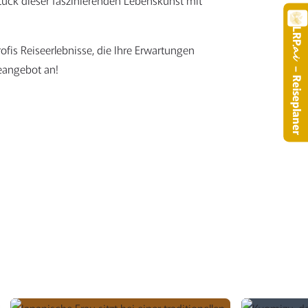
tück dieser faszinierenden Lebenskunst mit
LRP
ofis Reiseerlebnisse, die Ihre Erwartungen
.a
seangebot an!
– Reiseplaner