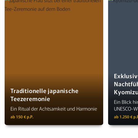
Exklusiv
Nachtfü
Traditionelle japanische
Kyomiz
Teezeremonie
Ein Blick hi
Ein Ritual der Achtsamkeit und Harmonie
UNESCO-We
ab 150 € p.P.
ab 1.250 € p.