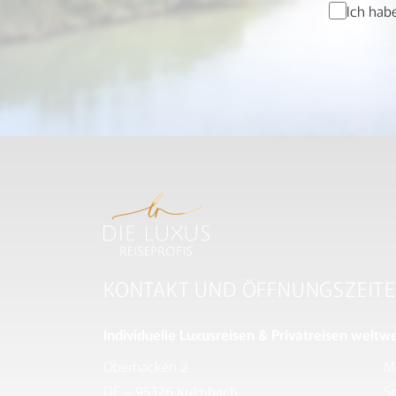
Ich hab
KONTAKT UND ÖFFNUNGSZEIT
Individuelle Luxusreisen & Privatreisen weltwe
Oberhacken 2
M
DE – 95326 Kulmbach
Sa